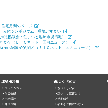
 住宅月間のページ
b｣ 立体シンポジウム 環境とすまい
宅推進協議会・住まいと地球環境情報）
とまる （ＥＩＣネット 国内ニュース）
動強化決議案が採択 （ＥＩＣネット 国内ニュース）
環境用語集
森づくり宣言
ランダム表示
森づくり宣言
環境全般
森づくり宣言とは
自然環境
活動報告
地球環境
参加をご検討の方へ