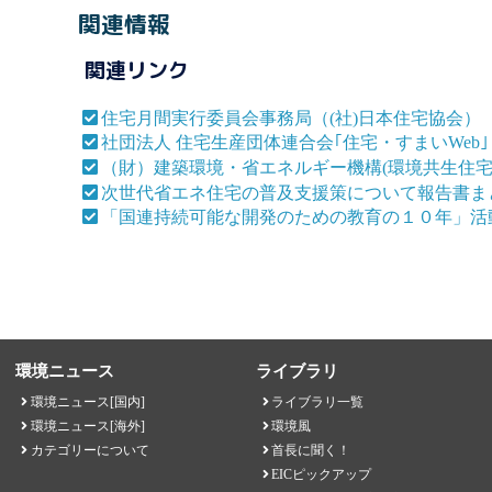
関連情報
関連リンク
住宅月間実行委員会事務局（(社)日本住宅協会）
社団法人 住宅生産団体連合会｢住宅・すまいWe
（財）建築環境・省エネルギー機構(環境共生住
次世代省エネ住宅の普及支援策について報告書ま
「国連持続可能な開発のための教育の１０年」活
環境ニュース
ライブラリ
環境ニュース[国内]
ライブラリ一覧
環境ニュース[海外]
環境風
カテゴリーについて
首長に聞く！
EICピックアップ