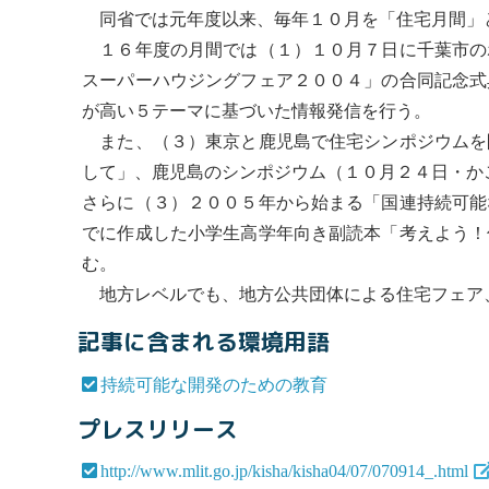
同省では元年度以来、毎年１０月を「住宅月間」
１６年度の月間では（１）１０月７日に千葉市の
スーパーハウジングフェア２００４」の合同記念式
が高い５テーマに基づいた情報発信を行う。
また、（３）東京と鹿児島で住宅シンポジウムを
して」、鹿児島のシンポジウム（１０月２４日・か
さらに（３）２００５年から始まる「国連
持続可能
でに作成した小学生高学年向き副読本「考えよう！
む。
地方レベルでも、地方公共団体による住宅フェア
記事に含まれる環境用語
持続可能な開発のための教育
プレスリリース
http://www.mlit.go.jp/kisha/kisha04/07/070914_.html