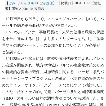
【
ごみ･リサイクル
ごみ処理
】 【掲載日】2004.11.12 【情報
源】国連／2004.10.25 発表
10月25日から29日まで、スイスのジュネーブにおいて、
バ
ーゼル条約
の第7回締約国会議が開催された。
UNEPのテプファー事務局長は、人間の健康と環境の保護
を十分に達成するには、より多くのリソースを活用し、産業
界やその他のパートナーの参加を促していくことが必要だ
と強調する。
10月28日及び29日には、閣僚や政府代表者によるハイレベ
ル会議が開催され、地方や地域レベルでの
廃棄物
対策のため
の持続的な資金の確保、財源確保に関する「
バーゼル条約
パ
ートナーシップ・プログラム」の策定、化学物質の管理のた
めのライフ・サイクル・アプローチなどについて検討した。
この他、法的・技術的な問題、
バーゼル条約
と
国際海事機関
（IMO）のルールや目的の調整方法についても討議した。ま
た、
残留性有機汚染物質
（POPs）を含む
廃棄物
の処理に関