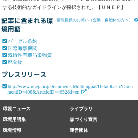
する技術的なガイドラインが採択された。【ＵＮＥＰ】
記事に含まれる環
情報提供のお願い（企業・自治体の方へ）
境用語
バーゼル条約
国際海事機関
残留性有機汚染物質
廃棄物
プレスリリース
http://www.unep.org/Documents.Multilingual/Default.asp?Docu
mentID=408&ArticleID=4652&l=en
環境ニュース
ライブラリ
環境用語集
森づくり宣言
環境情報
運営団体