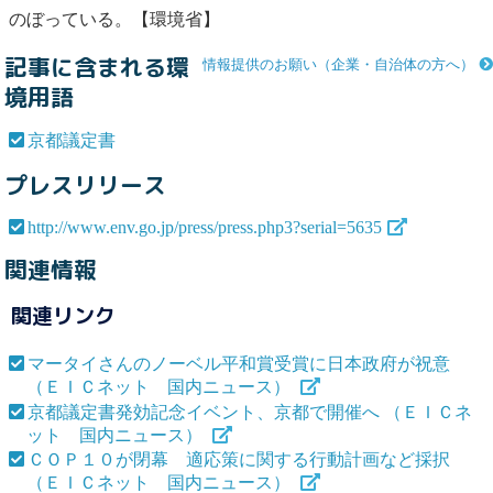
のぼっている。【環境省】
記事に含まれる環
情報提供のお願い（企業・自治体の方へ）
境用語
京都議定書
プレスリリース
http://www.env.go.jp/press/press.php3?serial=5635
関連情報
関連リンク
マータイさんのノーベル平和賞受賞に日本政府が祝意
（ＥＩＣネット 国内ニュース）
京都議定書発効記念イベント、京都で開催へ （ＥＩＣネ
ット 国内ニュース）
ＣＯＰ１０が閉幕 適応策に関する行動計画など採択
（ＥＩＣネット 国内ニュース）