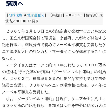
講演へ
【
地球環境
地球温暖化
】 【掲載日】2005.01.18 【情報源】環
境省／2005.01.17 発表
２００５年２月１６日に
京都議定書
が発効することを記念
し、国立京都国際会館で環境省、京都府、京都市が開催する
記念行事に、環境分野で初めてノーベル平和賞を受賞したケ
ニア環境副大臣のワンガリ・マータイさんが講演することに
なった。
マータイさんはケニアで約３０年にわたって３０００万本
の植林を行った草の根運動「グーリンベルト運動」の創始
者。２００２年、得票率９８％の圧倒的な支持を受けて国会
議員に当選し、０３年からケニア副環境相に就任。０４年に
ノーベル平和賞を受賞した。
なお「グーリンベルト運動」は現在、ケニア全土に約１，
５００か所の苗床を持ち、参加者は女性を中心に約８万人に