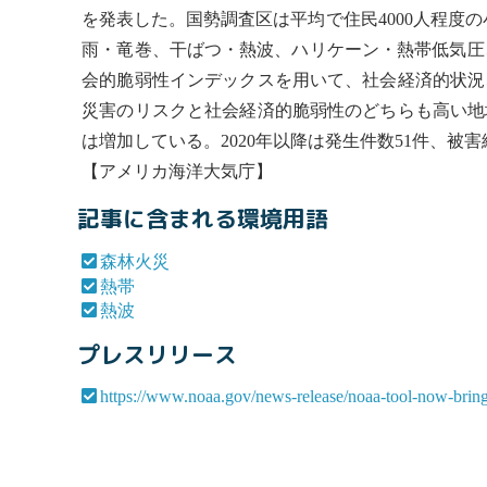
を発表した。国勢調査区は平均で住民4000人程度
雨・竜巻、干ばつ・
熱波
、ハリケーン・
熱帯
低気圧
会的脆弱性インデックスを用いて、社会経済的状況
災害のリスクと社会経済的脆弱性のどちらも高い地
は増加している。2020年以降は発生件数51件、被害
【アメリカ海洋大気庁】
記事に含まれる環境用語
森林火災
熱帯
熱波
プレスリリース
https://www.noaa.gov/news-release/noaa-tool-now-brings