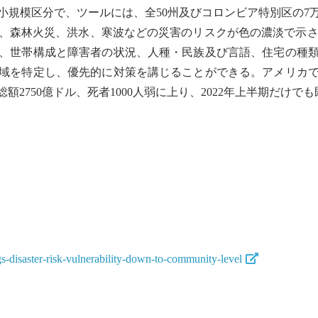
の小規模区分で、ツールには、全50州及びコロンビア特別区の7万
、
森林火災
、洪水、寒波などの災害のリスクが色の濃淡で示さ
、世帯構成と障害者の状況、人種・民族及び言語、住宅の種
域を特定し、優先的に対策を講じることができる。アメリカで
総額2750億ドル、死者1000人弱に上り、2022年上半期だけで
-disaster-risk-vulnerability-down-to-community-level