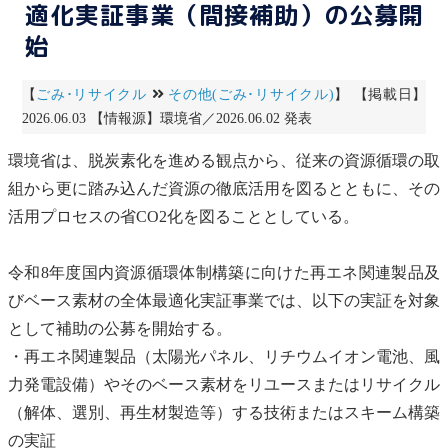
適化実証事業（間接補助）の公募開
始
【
ごみ･リサイクル
その他(ごみ･リサイクル)
】 【掲載日】
2026.06.03 【情報源】環境省／2026.06.02 発表
環境省は、脱炭素化を進める観点から、従来の資源循環の取
組から更に踏み込んだ資源の徹底活用を図るとともに、その
活用プロセスの省CO2化を図ることとしている。
令和8年度国内資源循環体制構築に向けた再エネ関連製品及
びベース素材の全体最適化実証事業では、以下の実証を対象
として補助の公募を開始する。
・再エネ関連製品（太陽光パネル、リチウムイオン電池、
風
力発電
設備）やそのベース素材を
リユース
または
リサイクル
（解体、選別、再生材製造等）する技術またはスキーム構築
の実証