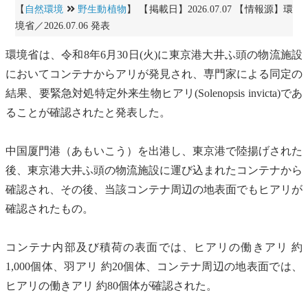
【
自然環境
野生動植物
】 【掲載日】2026.07.07 【情報源】環
境省／2026.07.06 発表
環境省は、令和8年6月30日(火)に東京港大井ふ頭の物流施設
においてコンテナからアリが発見され、専門家による
同定
の
結果、
要緊急対処特定外来生物
ヒアリ
(Solenopsis invicta)であ
ることが確認されたと発表した。
中国厦門港（あもいこう）を出港し、東京港で陸揚げされた
後、東京港大井ふ頭の物流施設に運び込まれたコンテナから
確認され、その後、当該コンテナ周辺の地表面でも
ヒアリ
が
確認されたもの。
コンテナ内部及び積荷の表面では、
ヒアリ
の働きアリ 約
1,000個体、羽アリ 約20個体、コンテナ周辺の地表面では、
ヒアリ
の働きアリ 約80個体が確認された。