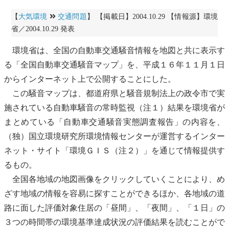
【
大気環境
交通問題
】 【掲載日】2004.10.29 【情報源】環境
省／2004.10.29 発表
環境省は、全国の自動車交通
騒音
情報を地図と共に表示す
る「全国自動車交通
騒音
マップ」を、平成１６年１１月１日
からインターネット上で公開することにした。
この
騒音
マップは、都道府県と
騒音
規制法上の政令市で実
施されている
自動車
騒音
の常時監視（注１）結果を環境省が
まとめている「自動車交通
騒音
実態調査報告」の内容を、
（独）国立
環境研
究所環境情報センターが運営するインター
ネット・サイト「環境ＧＩＳ（注２）」を通じて情報提供す
るもの。
全国各地域の地図画像をクリックしていくことにより、め
ざす地域の情報を容易に探すことができるほか、各地域の道
路に面した評価対象住居の「昼間」、「夜間」、「１日」の
３つの時間帯の
環境基準
達成状況の評価結果を読むことがで