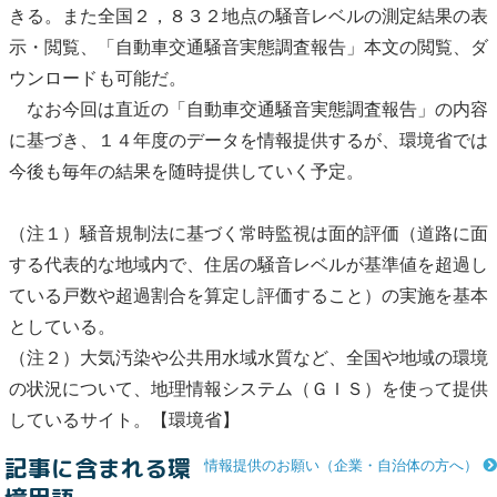
きる。また全国２，８３２地点の
騒音
レベルの測定結果の表
示・閲覧、「自動車交通
騒音
実態調査報告」本文の閲覧、ダ
ウンロードも可能だ。
なお今回は直近の「自動車交通
騒音
実態調査報告」の内容
に基づき、１４年度のデータを情報提供するが、環境省では
今後も毎年の結果を随時提供していく予定。
（注１）
騒音
規制法に基づく常時監視は面的評価（道路に面
する代表的な地域内で、住居の
騒音
レベルが基準値を超過し
ている戸数や超過割合を算定し評価すること）の実施を基本
としている。
（注２）
大気汚染
や
公共用水域
水質など、全国や地域の環境
の状況について、
地理情報システム
（ＧＩＳ）を使って提供
しているサイト。【環境省】
記事に含まれる環
情報提供のお願い（企業・自治体の方へ）