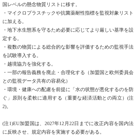
国レベルの懸念物質リストに移す。
・
マイクロプラスチック
や抗菌薬耐性指標を監視対象リスト
に加える。
・
地下水
生態系
を守るため必要に応じてより厳しい基準を設
定する。
・複数の物質による総合的な影響を評価するための監視手法
を試験導入する。
・越境協力を強化する。
・一部の報告義務を廃止・合理化する（加盟国と欧州委員会
との監視データ共有の容易化）
・環境・健康への配慮を前提に「水の状態が悪化するのを防
ぐ」原則を柔軟に適用する（重要な経済活動との両立）(注
2)。
(注1)EU加盟国は、2027年12月22日までに改正内容を国内法
に反映させ、規定内容を実施する必要がある。