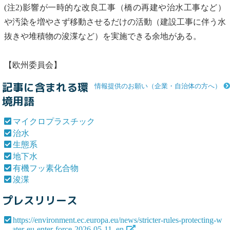
(注2)影響が一時的な改良工事（橋の再建や
治水
工事など）
や汚染を増やさず移動させるだけの活動（建設工事に伴う水
抜きや堆積物の
浚渫
など）を実施できる余地がある。
【欧州委員会】
記事に含まれる環
情報提供のお願い（企業・自治体の方へ）
境用語
マイクロプラスチック
治水
生態系
地下水
有機フッ素化合物
浚渫
プレスリリース
https://environment.ec.europa.eu/news/stricter-rules-protecting-w
ater-eu-enter-force-2026-05-11_en