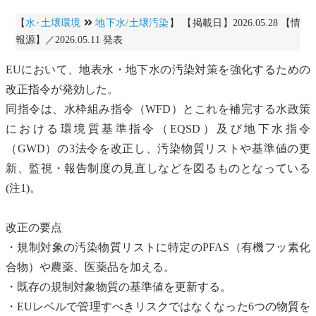
【
水･土壌環境
地下水/土壌汚染
】 【掲載日】2026.05.28 【情
報源】／2026.05.11 発表
EUにおいて、地表水・
地下水
の汚染対策を強化するための
改正指令が発効した。
同指令は、水枠組み指令（WFD）とこれを補完する水政策
における環境質基準指令（EQSD）及び
地下水
指令
（GWD）の3法令を改正し、汚染物質リストや基準値の更
新、監視・報告制度の見直しなどを図るものとなっている
(注1)。
改正の要点
・規制対象の汚染物質リストに特定のPFAS（
有機フッ素化
合物
）や農薬、医薬品を加える。
・既存の規制対象物質の基準値を更新する。
・EUレベルで管理すべきリスクではなくなった6つの物質を