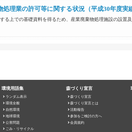
物処理業の許可等に関する状況（平成30年度実
政を推進する上での基礎資料を得るため、産業廃棄物処理施設の設
環境用語集
森づくり宣言
ランダム表示
森づくり宣言
環境全般
森づくり宣言とは
自然環境
活動報告
地球環境
参加をご検討の方へ
公害問題
会員規約
ごみ・リサイクル