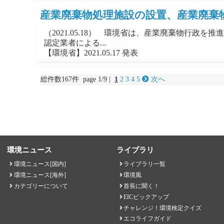
産業廃棄物処理施設の設置、産業廃棄
（2021.05.18） 環境省は、産業廃棄物行
認定業者による...
【環境省】2021.05.17 発表
総件数167件 page 1/9 |
1
2
3
4
5
次へ
環境ニュース
ライブラリ
環境ニュース[国内]
ライブラリ一覧
環境ニュース[海外]
環境風
カテゴリーについて
首長に聞く！
EICピックアップ
チャレンジ！環境検定クイズ
エコライフガイド