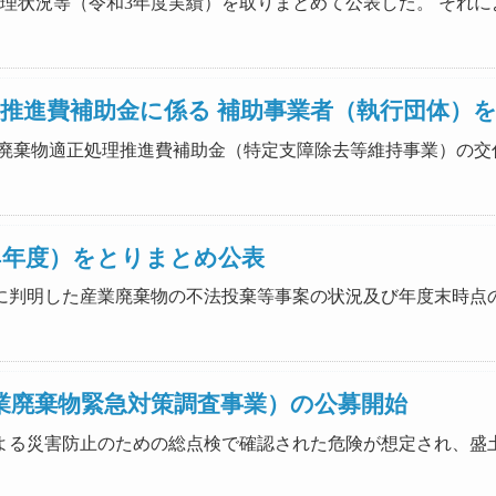
出及び処理状況等（令和3年度実績）を取りまとめて公表した。 そ
理推進費補助金に係る 補助事業者（執行団体）
正予算産業廃棄物適正処理推進費補助金（特定支障除去等維持事業）
4年度）をとりまとめ公表
いて新たに判明した産業廃棄物の不法投棄等事案の状況及び年度末
業廃棄物緊急対策調査事業）の公募開始
の盛土による災害防止のための総点検で確認された危険が想定され