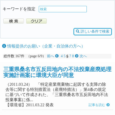
キーワードを指定
詳しい条件で検索
情報提供のお願い（企業・自治体の方へ）
総件数 167件 （page 6/9）
前へ
4
5
6
7
8
次へ
三重県桑名市五反田地内の不法投棄産廃処理
実施計画案に環境大臣が同意
（2011.03.24） 「特定産業廃棄物に起因する支障の除
去等に関する特別措置法（産廃特措法）」第4条の規定
に基づいて作成された、「三重県桑名市五反田地内不法
投棄事案に係...
【環境省】2011.03.22 発表
記事を読む