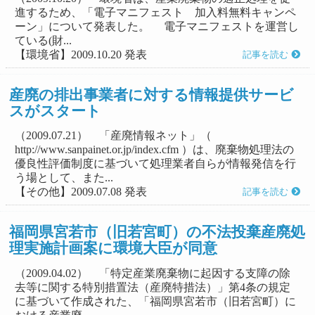
進するため、「電子マニフェスト 加入料無料キャンペ
ーン」について発表した。 電子マニフェストを運営し
ている(財...
【環境省】2009.10.20 発表
記事を読む
産廃の排出事業者に対する情報提供サービ
スがスタート
（2009.07.21） 「産廃情報ネット」（
http://www.sanpainet.or.jp/index.cfm ）は、廃棄物処理法の
優良性評価制度に基づいて処理業者自らが情報発信を行
う場として、また...
【その他】2009.07.08 発表
記事を読む
福岡県宮若市（旧若宮町）の不法投棄産廃処
理実施計画案に環境大臣が同意
（2009.04.02） 「特定産業廃棄物に起因する支障の除
去等に関する特別措置法（産廃特措法）」第4条の規定
に基づいて作成された、「福岡県宮若市（旧若宮町）に