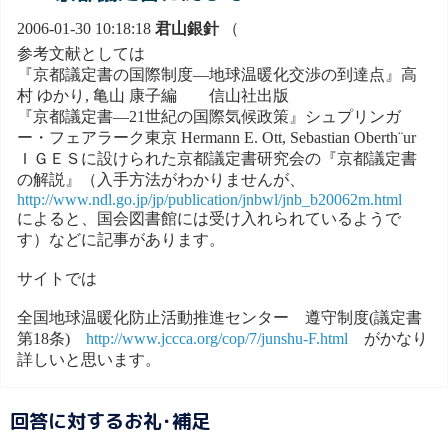
2006-01-30 10:18:18
君山銀針
（
参考文献としては
『京都議定書の国際制度―地球温暖化交渉の到達点』高
村 ゆかり, 亀山 康子編 信山社出版
『京都議定書―21世紀の国際気候政策』シュプリンガ
ー・フェアラーク東京 Hermann E. Ott, Sebastian Oberth¨ur
ＩＧＥＳに設けられた京都議定書研究会の『京都議定書
の解説』（入手方法がわかりませんが、
http://www.ndl.go.jp/jp/publication/jnbwl/jnb_b20062m.html
によると、国会図書館には受け入れられているようで
す）などに記事があります。
サイトでは
全国地球温暖化防止活動推進センター 遵守制度(議定書
第18条)
http://www.jccca.org/cop/7/junshu-F.html
がかなり
詳しいと思います。
回答に対するお礼･補足