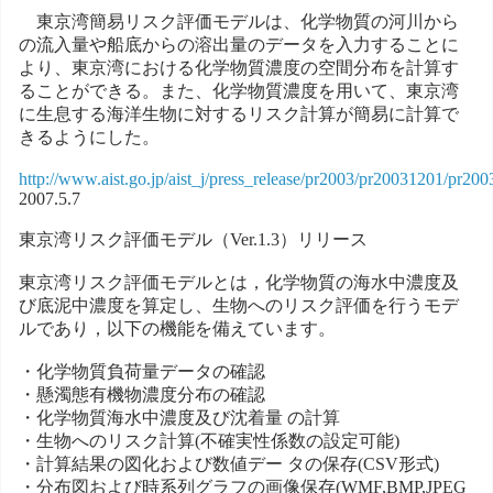
東京湾簡易リスク評価モデルは、化学物質の河川から
の流入量や船底からの溶出量のデータを入力することに
より、東京湾における化学物質濃度の空間分布を計算す
ることができる。また、化学物質濃度を用いて、東京湾
に生息する海洋生物に対するリスク計算が簡易に計算で
きるようにした。
http://www.aist.go.jp/aist_j/press_release/pr2003/pr20031201/pr20
2007.5.7
東京湾リスク評価モデル（Ver.1.3）リリース
東京湾リスク評価モデルとは，化学物質の海水中濃度及
び底泥中濃度を算定し、生物へのリスク評価を行うモデ
ルであり，以下の機能を備えています。
・化学物質負荷量データの確認
・懸濁態有機物濃度分布の確認
・化学物質海水中濃度及び沈着量 の計算
・生物へのリスク計算(不確実性係数の設定可能)
・計算結果の図化および数値デー タの保存(CSV形式)
・分布図および時系列グラフの画像保存(WMF,BMP,JPEG