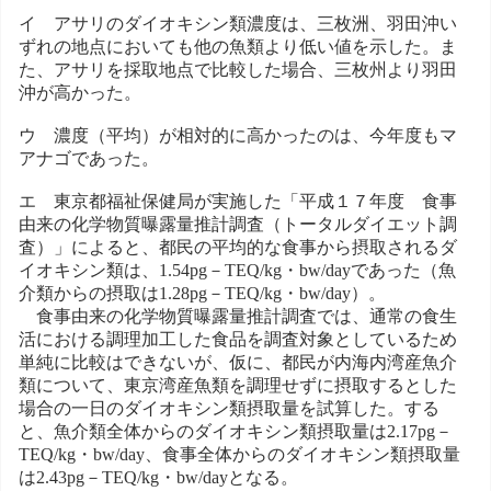
イ アサリのダイオキシン類濃度は、三枚洲、羽田沖い
ずれの地点においても他の魚類より低い値を示した。ま
た、アサリを採取地点で比較した場合、三枚州より羽田
沖が高かった。
ウ 濃度（平均）が相対的に高かったのは、今年度もマ
アナゴであった。
エ 東京都福祉保健局が実施した「平成１７年度 食事
由来の化学物質曝露量推計調査（トータルダイエット調
査）」によると、都民の平均的な食事から摂取されるダ
イオキシン類は、1.54pg－TEQ/kg・bw/dayであった（魚
介類からの摂取は1.28pg－TEQ/kg・bw/day）。
食事由来の化学物質曝露量推計調査では、通常の食生
活における調理加工した食品を調査対象としているため
単純に比較はできないが、仮に、都民が内海内湾産魚介
類について、東京湾産魚類を調理せずに摂取するとした
場合の一日のダイオキシン類摂取量を試算した。する
と、魚介類全体からのダイオキシン類摂取量は2.17pg－
TEQ/kg・bw/day、食事全体からのダイオキシン類摂取量
は2.43pg－TEQ/kg・bw/dayとなる。