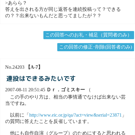
>あらら？
答えを出される方が同じ返答を連続投稿って？できる
の？？出来ないもんだと思ってましたが？？
この回答へのお礼・補足（質問者のみ）
この回答の修正･削除(回答者のみ)
No.24203
【A-7】
連投はできるみたいです
2007-08-11 20:51:45
Ｄｒ．ゴミスキー
（
この手のやり方は、相当の事情通でなけば出来ない芸
当ですね。
以前に「
http://www.eic.or.jp/qa/?act=view&serial=23871
」
の質問に答えたことを反省しています。
他にも自作自演（グループ）のためにすると思われる