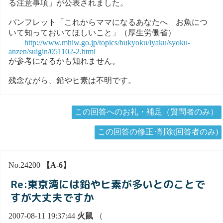
る注意事項」が公表されました。
パンフレット「これからママになるあなたへ お魚につ
いて知っておいてほしいこと」（厚生労働省）
http://www.mhlw.go.jp/topics/bukyoku/iyaku/syoku-
anzen/suigin/051102-2.html
が参考になるかも知れません。
残念ながら、鉛やヒ素は不明です。
この回答へのお礼・補足（質問者のみ）
この回答の修正･削除(回答者のみ)
No.24200
【A-6】
Re:東京湾には鉛やヒ素が多いとのことで
すが大丈夫ですか
2007-08-11 19:37:44
火鼠
（