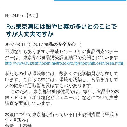
No.24195
【A-5】
Re:東京湾には鉛やヒ素が多いとのことで
すが大丈夫ですか
2007-08-11 15:29:17
食品の安全安心
（
不明な年もありますが平成13年～16年の食品汚染のデー
ターは、東京都の食品汚染調査結果で公開されています
http://www.fukushihoken.metro.tokyo.jp/shokuhin/osen/osen.html
私たちの生活環境等には、数多くの化学物質が存在して
います。これらの中には、環境を汚染し、食品を介して
人の健康に悪影響を及ぼすものがあります。
このため、東京都福祉保健局では、毎年、食品中の水
銀・ＰＣＢ（ポリ塩化ビフェニール）などについて実態
調査を実施しています。
水銀について東京都が行っている自主規制措置（平成16
年7 月現在）
魚種 出荷地