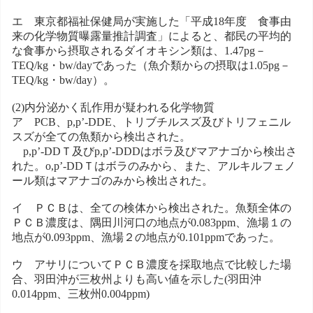
エ 東京都福祉保健局が実施した「平成18年度 食事由
来の化学物質曝露量推計調査」によると、都民の平均的
な食事から摂取されるダイオキシン類は、1.47pg－
TEQ/kg・bw/dayであった（魚介類からの摂取は1.05pg－
TEQ/kg・bw/day）。
(2)内分泌かく乱作用が疑われる化学物質
ア PCB、p,p’-DDE、トリブチルスズ及びトリフェニル
スズが全ての魚類から検出された。
p,p’-DDＴ及びp,p’-DDDはボラ及びマアナゴから検出さ
れた。o,p’-DDＴはボラのみから、また、アルキルフェノ
ール類はマアナゴのみから検出された。
イ ＰＣＢは、全ての検体から検出された。魚類全体の
ＰＣＢ濃度は、隅田川河口の地点が0.083ppm、漁場１の
地点が0.093ppm、漁場２の地点が0.101ppmであった。
ウ アサリについてＰＣＢ濃度を採取地点で比較した場
合、羽田沖が三枚州よりも高い値を示した(羽田沖
0.014ppm、三枚州0.004ppm)