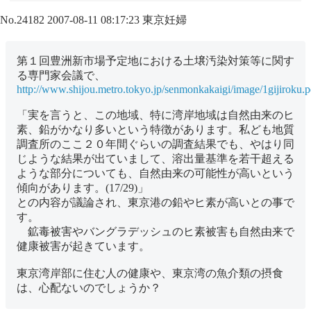
No.24182
2007-08-11 08:17:23
東京妊婦
第１回豊洲新市場予定地における土壌汚染対策等に関す
る専門家会議で、
http://www.shijou.metro.tokyo.jp/senmonkakaigi/image/1gijiroku.p
「実を言うと、この地域、特に湾岸地域は自然由来のヒ
素、鉛がかなり多いという特徴があります。私ども地質
調査所のここ２０年間ぐらいの調査結果でも、やはり同
じような結果が出ていまして、溶出量基準を若干超える
ような部分についても、自然由来の可能性が高いという
傾向があります。(17/29)」
との内容が議論され、東京港の鉛やヒ素が高いとの事で
す。
鉱毒被害やバングラデッシュのヒ素被害も自然由来で
健康被害が起きています。
東京湾岸部に住む人の健康や、東京湾の魚介類の摂食
は、心配ないのでしょうか？