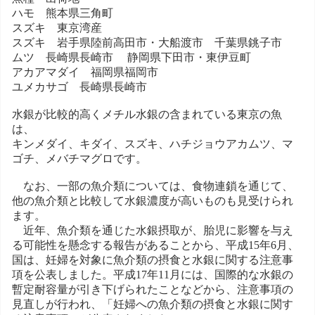
ハモ 熊本県三角町
スズキ 東京湾産
スズキ 岩手県陸前高田市・大船渡市 千葉県銚子市
ムツ 長崎県長崎市 静岡県下田市・東伊豆町
アカアマダイ 福岡県福岡市
ユメカサゴ 長崎県長崎市
水銀が比較的高くメチル水銀の含まれている東京の魚
は、
キンメダイ、キダイ、スズキ、ハチジョウアカムツ、マ
ゴチ、メバチマグロです。
なお、一部の魚介類については、食物連鎖を通じて、
他の魚介類と比較して水銀濃度が高いものも見受けられ
ます。
近年、魚介類を通じた水銀摂取が、胎児に影響を与え
る可能性を懸念する報告があることから、平成15年6月、
国は、妊婦を対象に魚介類の摂食と水銀に関する注意事
項を公表しました。平成17年11月には、国際的な水銀の
暫定耐容量が引き下げられたことなどから、注意事項の
見直しが行われ、「妊婦への魚介類の摂食と水銀に関す