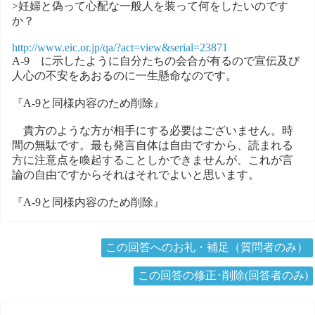
>妊婦と偽って心配な一般人を装って何をしたいのです
か？
http://www.eic.or.jp/qa/?act=view&serial=23871
A-9 に示したように自分たちの会合が有るので宣伝及び
人心の不安をあおるのに一生懸命なのです。
『A-9と同様内容のため削除』
貴方のような方が相手にする必要はございません。時
間の無駄です。最も発言自体は自由ですから、読まれる
方に注意点を喚起することしかできませんが、これが言
論の自由ですからそれはそれでよいと思います。
『A-9と同様内容のため削除』
この回答へのお礼・補足（質問者のみ）
この回答の修正･削除(回答者のみ)