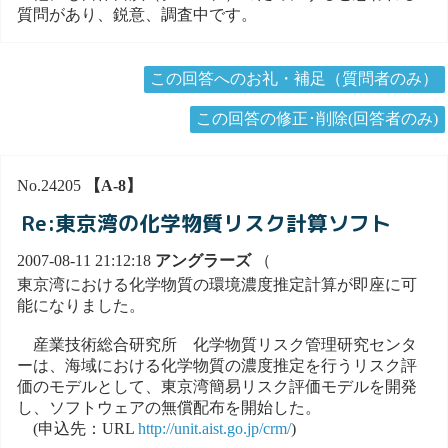
質問があり、鋭意、調査中です。
この回答へのお礼・補足（質問者のみ）
この回答の修正･削除(回答者のみ)
No.24205
【A-8】
Re:東京湾の化学物質リスク計算ソフト
2007-08-11 21:12:18
アングラーズ
（
東京湾における化学物質の環境濃度推定計算が即座に可
能になりました。
産業技術総合研究所 化学物質リスク管理研究センタ
ーは、海域における化学物質の濃度推定を行うリスク評
価のモデルとして、東京湾簡易リスク評価モデルを開発
し、ソフトウェアの無償配布を開始した。
(申込先：URL
http://unit.aist.go.jp/crm/
)