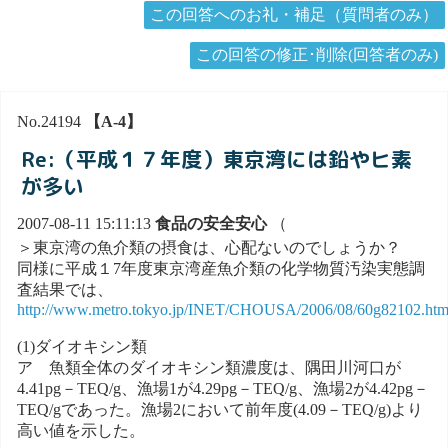
この回答へのお礼・補足（質問者のみ）
この回答の修正･削除(回答者のみ)
No.24194
【A-4】
Re:（平成１７年度）東京湾には鉛やヒ素
が多い
2007-08-11 15:11:13
食品の安全安心
（
＞東京湾の魚介類の摂食は、心配ないのでしょうか？
同様に平成１7年度東京湾産魚介類の化学物質汚染実態調
査結果では、
http://www.metro.tokyo.jp/INET/CHOUSA/2006/08/60g82102.ht
(1)ダイオキシン類
ア 魚類全体のダイオキシン類濃度は、隅田川河口が
4.41pg－TEQ/g、漁場1が4.29pg－TEQ/g、漁場2が4.42pg－
TEQ/gであった。漁場2において前年度(4.09－TEQ/g)より
高い値を示した。