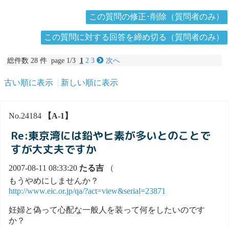
この質問の修正･削除（質問者のみ）
この質問に対する回答を締め切る（質問者のみ）
総件数 28 件 page 1/3
1
2
3
次へ
古い順に表示
新しい順に表示
No.24184
【A-1】
Re:東京湾には鉛やヒ素が多いとのことで
すが大丈夫ですか
2007-08-11 08:33:20
たる吉
（
もうやめにしませんか？
http://www.eic.or.jp/qa/?act=view&serial=23871
妊婦と偽って心配な一般人を装って何をしたいのです
か？