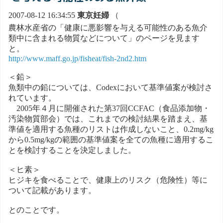
2007-08-12 16:34:55
東京妊婦
（
農林水産省の「健康に悪影響を与える可能性のある魚介
類中に含まれる物質などについて」のページを見ます
と。
http://www.maff.go.jp/fisheat/fish-2nd2.htm
＜鉛＞
魚類中の鉛については、Codexにおいて基準値案が検討さ
れています。
2005年４月に開催された第37回CCFAC（食品添加物・
汚染物質部会）では、これまでの検討結果を踏まえ、基
準値を適用する魚種のリストは作成しないこと、0.2mg/kg
から0.5mg/kgの範囲の基準値案を全ての魚種に適用するこ
とを検討することを決定しました。
＜ヒ素＞
ヒジキを食べることで、健康上のリスク（危険性）等に
ついて記載があります。
とのことです。