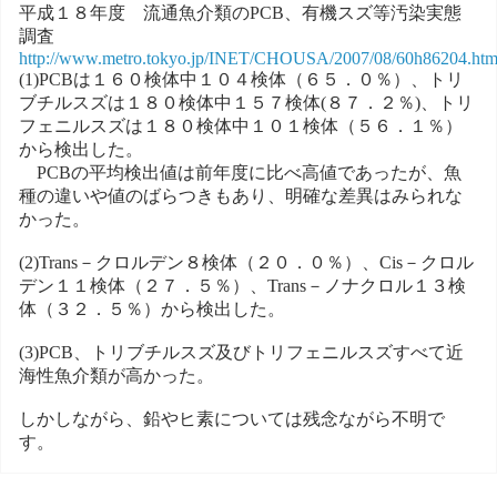
平成１８年度 流通魚介類のPCB、有機スズ等汚染実態
調査
http://www.metro.tokyo.jp/INET/CHOUSA/2007/08/60h86204.ht
(1)PCBは１６０検体中１０４検体（６５．０％）、トリ
ブチルスズは１８０検体中１５７検体(８７．２％)、トリ
フェニルスズは１８０検体中１０１検体（５６．１％）
から検出した。
PCBの平均検出値は前年度に比べ高値であったが、魚
種の違いや値のばらつきもあり、明確な差異はみられな
かった。
(2)Trans－クロルデン８検体（２０．０％）、Cis－クロル
デン１１検体（２７．５％）、Trans－ノナクロル１３検
体（３２．５％）から検出した。
(3)PCB、トリブチルスズ及びトリフェニルスズすべて近
海性魚介類が高かった。
しかしながら、鉛やヒ素については残念ながら不明で
す。