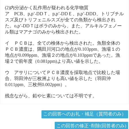
(2)内分泌かく乱作用が疑われる化学物質
ア PCB、p,p’-DDＴ、p,p’-DDＥ、p,p’-DDD、トリブチル
スズ及びトリフェニルスズが全ての魚類から検出され
た。o,p’-DDＴはボラのみから、また、アルキルフェノー
ル類はマアナゴのみから検出された。
イ ＰＣＢは、全ての検体から検出された。魚類全体の
ＰＣＢ濃度は、隅田川河口の地点が0.103ppm、漁場１の
地点が0.099ppm、漁場２の地点が0.103ppmであった。漁
場２で前年度（0.081ppm)より高い値を示した。
ウ アサリについてＰＣＢ濃度を採取地点で比較した場
合、羽田沖が三枚洲よりも高い値を示した（羽田沖
0.011ppm、三枚州0.002ppm）。
残念ながら、鉛やヒ素については不明です。
この回答へのお礼・補足（質問者のみ）
この回答の修正･削除(回答者のみ)