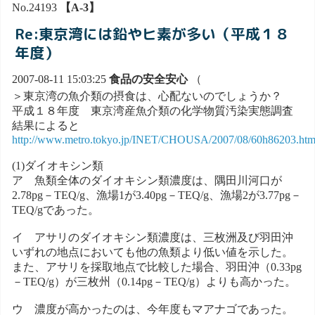
No.24193
【A-3】
Re:東京湾には鉛やヒ素が多い（平成１８
年度）
2007-08-11 15:03:25
食品の安全安心
（
＞東京湾の魚介類の摂食は、心配ないのでしょうか？
平成１８年度 東京湾産魚介類の化学物質汚染実態調査
結果によると
http://www.metro.tokyo.jp/INET/CHOUSA/2007/08/60h86203.ht
(1)ダイオキシン類
ア 魚類全体のダイオキシン類濃度は、隅田川河口が
2.78pg－TEQ/g、漁場1が3.40pg－TEQ/g、漁場2が3.77pg－
TEQ/gであった。
イ アサリのダイオキシン類濃度は、三枚洲及び羽田沖
いずれの地点においても他の魚類より低い値を示した。
また、アサリを採取地点で比較した場合、羽田沖（0.33pg
－TEQ/g）が三枚州（0.14pg－TEQ/g）よりも高かった。
ウ 濃度が高かったのは、今年度もマアナゴであった。