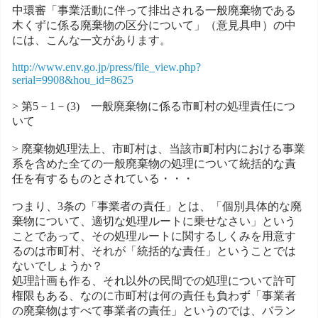
中環審「事業活動に伴って排出される一般廃棄物である
木くずに係る廃棄物の区分について」（意見具申）の中
には、こんな一文があります。
http://www.env.go.jp/press/file_view.php?
serial=9908&hou_id=8625
> 第5－1－(3) 一般廃棄物に係る市町村の処理責任につ
いて
> 廃棄物処理法上、市町村は、当該市町村内における事業
系を含めた全ての一般廃棄物の処理について統括的な責
任を有するものとされている・・・
つまり、3条の「事業者の責任」とは、「個別具体的な廃
棄物について、適切な処理ルートに乗せなさい」という
ことであって、その処理ルートに関するしくみを用意す
るのは市町村、それが「統括的な責任」ということでは
ないでしょうか？
処理計画も作る、それ以外の民間での処理について許可
権限もある、なのに市町村は何の責任も負わず「事業者
の廃棄物はすべて事業者の責任」というのでは、バラン