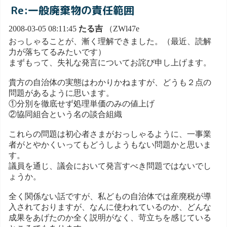
Re:一般廃棄物の責任範囲
2008-03-05 08:11:45
たる吉
（ZWl47e
おっしゃることが、漸く理解できました。（最近、読解
力が落ちてるみたいです）
まずもって、失礼な発言についてお詫び申し上げます。
貴方の自治体の実態はわかりかねますが、どうも２点の
問題があるように思います。
①分別を徹底せず処理単価のみの値上げ
②協同組合という名の談合組織
これらの問題は初心者さまがおっしゃるように、一事業
者がとやかくいってもどうしようもない問題かと思いま
す。
議員を通じ、議会において発言すべき問題ではないでし
ょうか。
全く関係ない話ですが、私どもの自治体では産廃税が導
入されておりますが、なんに使われているのか、どんな
成果をあげたのか全く説明がなく、苛立ちを感じている