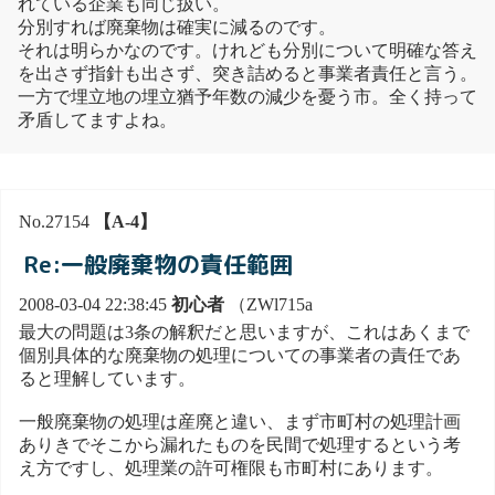
れている企業も同じ扱い。
分別すれば廃棄物は確実に減るのです。
それは明らかなのです。けれども分別について明確な答え
を出さず指針も出さず、突き詰めると事業者責任と言う。
一方で埋立地の埋立猶予年数の減少を憂う市。全く持って
矛盾してますよね。
No.27154
【A-4】
Re:一般廃棄物の責任範囲
2008-03-04 22:38:45
初心者
（ZWl715a
最大の問題は3条の解釈だと思いますが、これはあくまで
個別具体的な廃棄物の処理についての事業者の責任であ
ると理解しています。
一般廃棄物の処理は産廃と違い、まず市町村の処理計画
ありきでそこから漏れたものを民間で処理するという考
え方ですし、処理業の許可権限も市町村にあります。