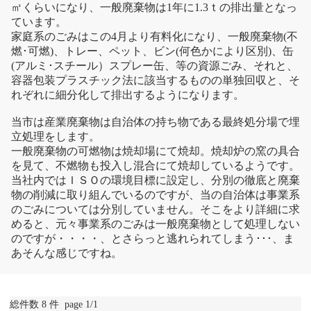
㎥くらいになり、一般廃棄物は1年に1.3ｔの排出量となっ
ています。
家庭系のごみはこの4月より有料化になり、一般廃棄物(不
燃･可燃)、トレー、ペット、ビン(何色かにより区別)、缶
(アルミ･スチール）スプレー缶、等の資源ごみ、それと、
容器包装プラスチック法に該当するものの単独回収と、そ
れぞれに細分化して排出するようになります。
当市は産業廃棄物は自治体の持ち物である最終処分場で埋
立処理をします。
一般廃棄物の可燃物は焼却場にて焼却。焼却炉の窯の具合
を見て、不燃物も投入し混合にて焼却しているようです。
当社内ではＩＳＯの環境目標に設定し、分別の徹底と廃棄
物の削減に取り組んでいるのですが、当の自治体は事業系
のごみについては分別していません。そこをより詳細に求
めると、元々事業系のごみは一般廃棄物として処理しない
のですが・・・・、とさらっと逃れられてしまう･･･、ま
あそんな感じですね。
総件数 8 件 page 1/1