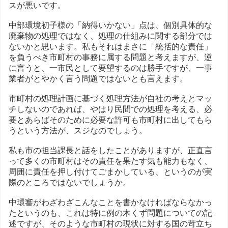
スが悪いです。
中部環境初子様の「納得いかない」点は、個別具体的な
廃棄物の処理ではなく、処理の仕組みに関する部分では
ないかと思います。私もそれはまさに「統括的な責任」
を負うべき市町村の事務に属する問題と考えますが、逆
に言うと、一市民として要望するのは勝手ですが、一事
業者がとやかく言う問題ではないとも言えます。
市町村の処理計画に基づく処理方法が自社の考えとマッ
チしないのであれば、やはり民間での処理を考える、必
要とあらばそのために必要な許可も市町村に出してもら
うという方法が、スジなのでしょう。
私も市の担当課長と話をしたことがありますが、正直言
って多くの市町村はその責任を果たす気も能力もなく、
周囲に責任を押し付けてごまかしている、というのが実
際のところではないでしょうか。
中環審がわざわざこんなことを書かなければならなかっ
たというのも、これは特に例の木くず問題についての記
述ですが、そのような市町村の現状に対する国の苛立ち