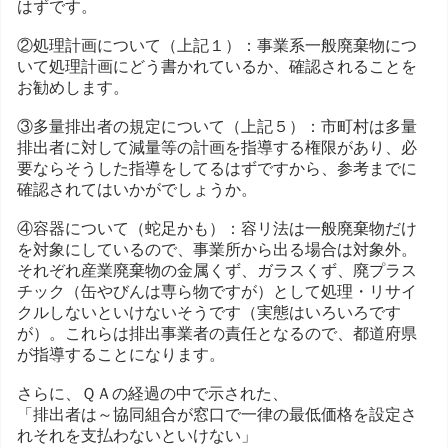
はずです。
②処理計画について（上記１）：事業系一般廃棄物につ
いて処理計画にどう書かれているか、確認されることを
お勧めします。
③多量排出者の規定について（上記５）：市町村は多量
排出者に対して減量等の計画を指導する権限があり、必
要ならそうした指導をしてるはずですから、参考までに
確認されてはいかがでしょうか。
④容器について（蛇足かも）：容リ法は一般廃棄物だけ
を対象にしているので、事業所から出る場合は対象外。
それぞれ産業廃棄物の金属くず、ガラスくず、廃プラス
チック（缶やびんは専ら物ですが）として処理・リサイ
クルしないといけないそうです（実態はいろいろです
が）。これらは排出事業者の責任となるので、都道府県
が指導することになります。
さらに、ＱＡの経過の中で示された、
「排出者は～協同組合が窓口で一律の最低価格を設定さ
れそれを支払わないといけない」