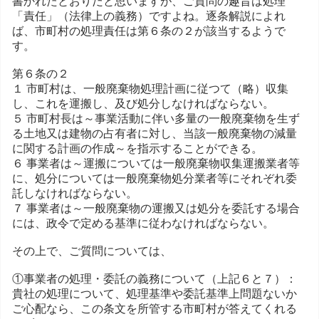
書かれたとおりだと思いますが、ご質問の趣旨は処理
「責任」（法律上の義務）ですよね。逐条解説によれ
ば、市町村の処理責任は第６条の２が該当するようで
す。
第６条の２
１ 市町村は、一般廃棄物処理計画に従つて（略）収集
し、これを運搬し、及び処分しなければならない。
５ 市町村長は～事業活動に伴い多量の一般廃棄物を生ず
る土地又は建物の占有者に対し、当該一般廃棄物の減量
に関する計画の作成～を指示することができる。
６ 事業者は～運搬については一般廃棄物収集運搬業者等
に、処分については一般廃棄物処分業者等にそれぞれ委
託しなければならない。
７ 事業者は～一般廃棄物の運搬又は処分を委託する場合
には、政令で定める基準に従わなければならない。
その上で、ご質問については、
①事業者の処理・委託の義務について（上記６と７）：
貴社の処理について、処理基準や委託基準上問題ないか
ご心配なら、この条文を所管する市町村が答えてくれる