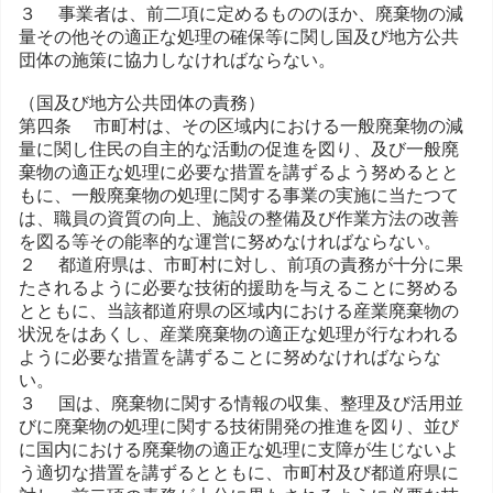
３ 事業者は、前二項に定めるもののほか、廃棄物の減
量その他その適正な処理の確保等に関し国及び地方公共
団体の施策に協力しなければならない。
（国及び地方公共団体の責務）
第四条 市町村は、その区域内における一般廃棄物の減
量に関し住民の自主的な活動の促進を図り、及び一般廃
棄物の適正な処理に必要な措置を講ずるよう努めるとと
もに、一般廃棄物の処理に関する事業の実施に当たつて
は、職員の資質の向上、施設の整備及び作業方法の改善
を図る等その能率的な運営に努めなければならない。
２ 都道府県は、市町村に対し、前項の責務が十分に果
たされるように必要な技術的援助を与えることに努める
とともに、当該都道府県の区域内における産業廃棄物の
状況をはあくし、産業廃棄物の適正な処理が行なわれる
ように必要な措置を講ずることに努めなければならな
い。
３ 国は、廃棄物に関する情報の収集、整理及び活用並
びに廃棄物の処理に関する技術開発の推進を図り、並び
に国内における廃棄物の適正な処理に支障が生じないよ
う適切な措置を講ずるとともに、市町村及び都道府県に