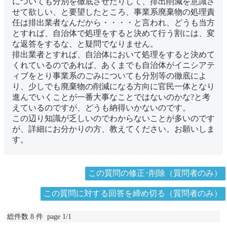
についても分別を徹底させたりして、排出削減を意識さ
せて欲しい、と要望したところ、事業系廃棄物の処理責
任は排出業者なんだから・・・・と言われ、どうも当方
とすれば、自治体で処理をすると決めて行う割には、変
な返答をするな、と疑問でなりません。
排出業者とすれば、自治体において処理をすると決めて
くれているのであれば、あくまでも自治体がイニシアテ
ィブをとり事業系のごみについても分別等の徹底によ
り、少しでも廃棄物の削減になる方向に官民一体となり
進んでいくことが一番大事なことではないのかな?と考
えているのですが、どうも納得いかないのです。
この辺り知識が乏しいのでわからないことが多いのです
が、詳細にお分かりの方、教えてください。お願いしま
す。
この質問の修正･削除（質問者のみ）
この質問に対する回答を締め切る（質問者のみ）
総件数 8 件 page 1/1