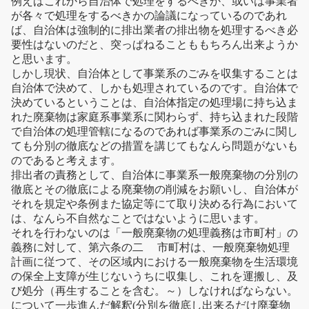
例えばこれから自治体で処理をするべきか、或いは事業者
が各々で処理をするべきかの論議になっているのであれ
ば、自治体は強制的に排出業者の排出物を処理するべき必
要性はないのだと、突っぱねることももちろん出来ようか
と思います。
しかし現状、自治体として事業系のごみを収集することは
自治体で決めて、しかも処理されているのです。自治体で
決めているということは、自治体指定の処理場に持ち込ま
れた廃棄物は家庭系事業系に関わらず、持ち込まれた段階
で自治体の処理管轄になるのであれば事業系のごみに関し
ても分別の徹底などの措置を講じてもなんら問題がないも
のであると考えます。
排出者の責務として、自治体に事業系一般廃棄物の分別の
徹底とその徹底による廃棄物の削減をお願いし、自治体が
それを規定や条例また協定等にて取り決める行為において
は、なんら不自然なことではないように思います。
それを行わないのは「一般廃棄物の処理義務は市町村」の
義務に対して、第六条の二 市町村は、一般廃棄物処理
計画に従つて、その区域内における一般廃棄物を生活環境
の保全上支障が生じないうちに収集し、これを運搬し、及
び処分（再生することを含む。～）しなければならない。
について一歩進んだ解釈(分別を徹底し出来るだけ廃棄物