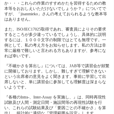
か・・・これらの作業のすすめかたを習得するための教
本等をおおしえいただけないでしょうか？』についてで
すが、「jisanmieko」さんの考えておられるような教本等
はありません。
また、ISO/IEC17025取得であれ、審査員によりその要求
するところが多少違っているでしょうし、具体的に説明
するには、１０００文字の制限ではとても無理です。一
例として、私の考え方をお知らせします。私の方法は非
常に厳格で難しいと言われる方もありますが、参考にな
れば幸いです。
『不確かさを算出し』については、JAB等で講習会が頻繁
に開催しております。しかし、難しすぎて理解できない
という出席者の意見をよく聞きます。事前に学習して出
席しないと、単に講習会に参加しても理解度は深まらな
いようです。
『各種のIntra-、Inter-Assay を実施し、』は、同時再現性
試験及び人間・測定日間・施設間等の再現性試験を行
い、これらの試験結果及び「要因ごとの不確かさ」を算
出し、統計的に適切な『管理範囲を設定』します。