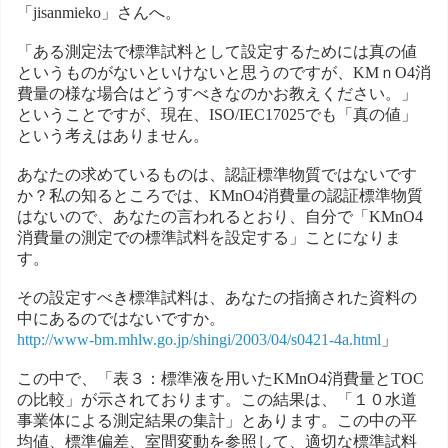
「jisanmieko」さんへ。
「ある測定法で標準試料として設定するためには真の値
というものがないといけないと思うのですが、KMｎO4消
費量の様な場合はどうすべきなのかお教えください。」
ということですが、現在、ISO/IEC17025でも「真の値」
という考えはありません。
あなたの求めているものは、認証標準物質ではないです
か？私の知るところでは、KMnO4消費量の認証標準物質
はないので、あなたの言われるとおり、自分で「KMnO4
消費量の測定での標準試料を設定する」ことになりま
す。
その設定すべき標準試料は、あなたの指摘された資料の
中にあるのではないですか。
http://www-bm.mhlw.go.jp/shingi/2003/04/s0421-4a.html
」
この中で、「表３：標準液を用いたKMnO4消費量とTOC
の比較」が示されております。この結果は、「１０水道
事業体による測定結果の集計」とあります。この中の平
均値、標準偏差、室間変動を参照して、適切な標準試料