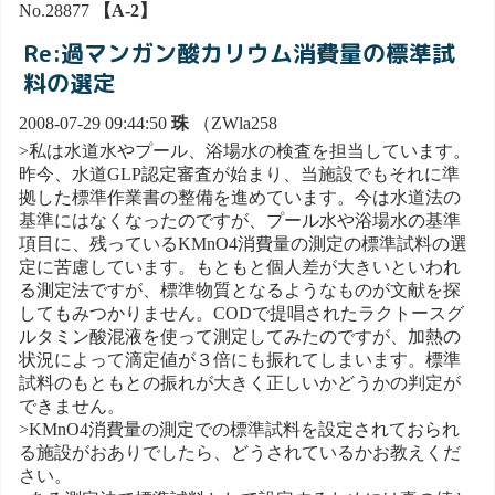
No.28877
【A-2】
Re:過マンガン酸カリウム消費量の標準試
料の選定
2008-07-29 09:44:50
珠
（ZWla258
>私は水道水やプール、浴場水の検査を担当しています。
昨今、水道GLP認定審査が始まり、当施設でもそれに準
拠した標準作業書の整備を進めています。今は水道法の
基準にはなくなったのですが、プール水や浴場水の基準
項目に、残っているKMnO4消費量の測定の標準試料の選
定に苦慮しています。もともと個人差が大きいといわれ
る測定法ですが、標準物質となるようなものが文献を探
してもみつかりません。CODで提唱されたラクトースグ
ルタミン酸混液を使って測定してみたのですが、加熱の
状況によって滴定値が３倍にも振れてしまいます。標準
試料のもともとの振れが大きく正しいかどうかの判定が
できません。
>KMnO4消費量の測定での標準試料を設定されておられ
る施設がおありでしたら、どうされているかお教えくだ
さい。