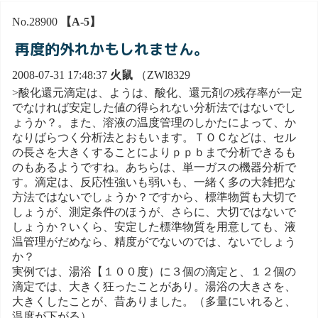
No.28900
【A-5】
再度的外れかもしれません。
2008-07-31 17:48:37
火鼠
（ZWl8329
>酸化還元滴定は、ようは、酸化、還元剤の残存率が一定
でなければ安定した値の得られない分析法ではないでし
ょうか？。また、溶液の温度管理のしかたによって、か
なりばらつく分析法とおもいます。ＴＯＣなどは、セル
の長さを大きくすることによりｐｐｂまで分析できるも
のもあるようですね。あちらは、単一ガスの機器分析で
す。滴定は、反応性強いも弱いも、一緒く多の大雑把な
方法ではないでしょうか？ですから、標準物質も大切で
しょうが、測定条件のほうが、さらに、大切ではないで
しょうか？いくら、安定した標準物質を用意しても、液
温管理がだめなら、精度がでないのでは、ないでしょう
か？
実例では、湯浴【１００度）に３個の滴定と、１２個の
滴定では、大きく狂ったことがあり。湯浴の大きさを、
大きくしたことが、昔ありました。（多量にいれると、
温度が下がる）