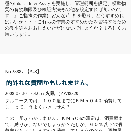
種のIntra-、Inter-Assay を実施し、管理範囲を設定、標準物
質の有効期限及び検証方法その他を設定すれば良いので
す。』ご指摘の作業はどんなﾃﾞｰﾀｰを取り、どうすすめれ
ばいいか・・・これらの作業のすすめかたを習得するため
の教本等をおおしえいただけないでしょうか？よろしくお
願いします。
No.28887
【A-3】
的外れな質問かもしれません。
2008-07-30 17:42:55
火鼠
（ZWl8329
グルコースでは、１００度までにＫＭｎＯ４を消費して
しまって、うまくいきません？
この、所がわかりません。ＫＭｎO4の滴定は、消費率ま
で、縛りが、ないでしょうか？たしか、６０％以下の消
費率だとおもいますが？消費してしまうのなら、添加量