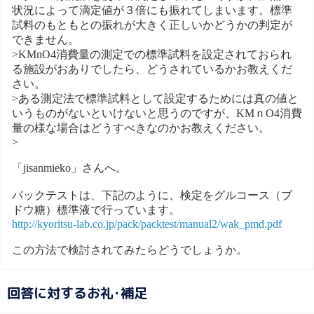
状況によって滴定値が３倍にも振れてしまいます。標準
試料のもともとの振れが大きく正しいかどうかの判定が
できません。
>KMnO4消費量の測定での標準試料を設定されておられ
る施設がおありでしたら、どうされているかお教えくだ
さい。
>ある測定法で標準試料として設定するためには真の値と
いうものがないといけないと思うのですが、KMｎO4消費
量の様な場合はどうすべきなのかお教えください。
>
「jisanmieko」さんへ。
パックテストは、下記のように、検定をグルコース（ブ
ドウ糖）標準液で行っています。
http://kyoritsu-lab.co.jp/pack/packtest/manual2/wak_pmd.pdf
この方法で検討されてみたらどうでしょうか。
回答に対するお礼･補足