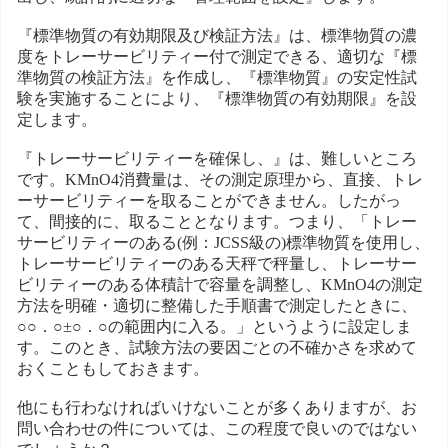
『標準物質の有効期限及び検証方法』は、標準物質の濃
度をトレーサービリティー付で測定できる、適切な『標
準物質の検証方法』を作成し、『標準物質』の安定性試
験を実施することにより、『標準物質の有効期限』を設
定します。
『トレーサービリティーを確保し、』は、難しいところ
です。KMnO4消費量は、その測定原理から、直接、トレ
ーサービリティーを取ることができません。したがっ
て、間接的に、取ることとなります。つまり、「トレー
サービリティーのある(例：JCSS級の)標準物質を使用し、
トレーサービリティーのある天秤で秤量し、トレーサー
ビリティーのある体積計で容量を調整し、KMnO4の測定
方法を明確・適切に整備した手順書で測定したときに、
○○．○±○．○の範囲内に入る。」というように設定しま
す。このとき、試験方法の要因ごとの不確かさを求めて
おくこともしておきます。
他にも行わなければいけないことが多くありますが、お
問い合わせの件については、この程度で良いのではない