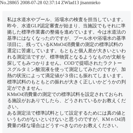
No.28865
2008-07-28 02:37:14
ZWlad13
jisanmieko
私は水道水やプール、浴場水の検査を担当しています。
昨今、水道GLP認定審査が始まり、当施設でもそれに準
拠した標準作業書の整備を進めています。今は水道法の
基準にはなくなったのですが、プール水や浴場水の基準
項目に、残っているKMnO4消費量の測定の標準試料の
選定に苦慮しています。もともと個人差が大きいといわ
れる測定法ですが、標準物質となるようなものが文献を
探してもみつかりません。CODで提唱されたラクトー
スグルタミン酸混液を使って測定してみたのですが、加
熱の状況によって滴定値が３倍にも振れてしまいます。
標準試料のもともとの振れが大きく正しいかどうかの判
定ができません。
KMnO4消費量の測定での標準試料を設定されておられ
る施設がおありでしたら、どうされているかお教えくだ
さい。
ある測定法で標準試料として設定するためには真の値と
いうものがないといけないと思うのですが、KMｎO4消
費量の様な場合はどうすべきなのかお教えください。