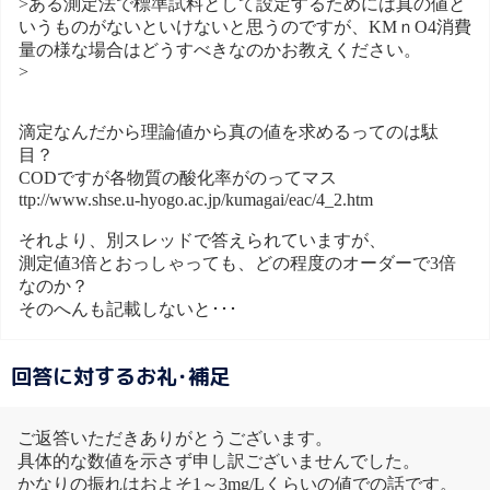
>ある測定法で標準試料として設定するためには真の値と
いうものがないといけないと思うのですが、KMｎO4消費
量の様な場合はどうすべきなのかお教えください。
>
滴定なんだから理論値から真の値を求めるってのは駄
目？
CODですが各物質の酸化率がのってマス
ttp://www.shse.u-hyogo.ac.jp/kumagai/eac/4_2.htm
それより、別スレッドで答えられていますが、
測定値3倍とおっしゃっても、どの程度のオーダーで3倍
なのか？
そのへんも記載しないと･･･
回答に対するお礼･補足
ご返答いただきありがとうございます。
具体的な数値を示さず申し訳ございませんでした。
かなりの振れはおよそ1～3mg/Lくらいの値での話です。