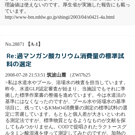
理論値は使えないのです。厚生省が実施した報告にも載っ
ています。
http://www-bm.mhlw.go.jp/shingi/2003/04/s0421-4a.html
No.28871
【A-1】
Re:過マンガン酸カリウム消費量の標準試
料の選定
2008-07-28 21:53:51
筑波山麓
（ZWl7b25
>私は水道水やプール、浴場水の検査を担当しています。
昨今、水道GLP認定審査が始まり、当施設でもそれに準
拠した標準作業書の整備を進めています。今は水道法の
基準にはなくなったのですが、プール水や浴場水の基準
項目に、残っているKMnO4消費量の測定の標準試料の選
定に苦慮しています。もともと個人差が大きいといわれ
る測定法ですが、標準物質となるようなものが文献を探
してもみつかりません。CODで提唱されたラクトースグ
ルタミン酸混液を使って測定してみたのですが、加熱の