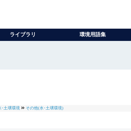
ライブラリ
環境用語集
水･土壌環境
その他(水･土壌環境)