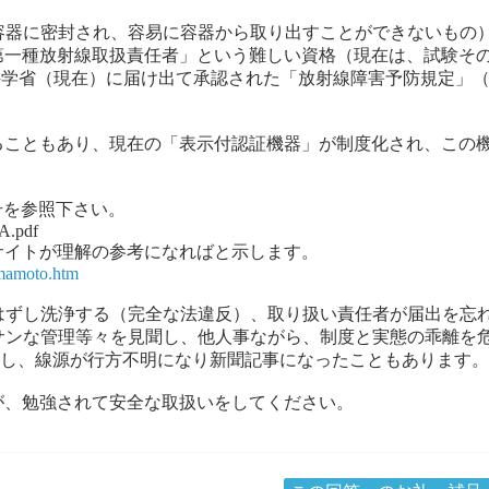
容器に密封され、容易に容器から取り出すことができないもの
第一種放射線取扱責任者」という難しい資格（現在は、試験そ
科学省（現在）に届け出て承認された「放射線障害予防規定」
ることもあり、現在の「表示付認証機器」が制度化され、この
1月号を参照下さい。
dA.pdf
サイトが理解の参考になればと示します。
amamoto.htm
はずし洗浄する（完全な法違反）、取り扱い責任者が届出を忘
サンな管理等々を見聞し、他人事ながら、制度と実態の乖離を
棄し、線源が行方不明になり新聞記事になったこともあります
が、勉強されて安全な取扱いをしてください。