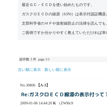
最近ＧＣ－ＥＣＤを使い始めたものです。
ガスクロＥＣＤの線源（63Ni）は表示付認証機
文部科学省のＨＰや放射線防止の法律を読んでも
ご面倒ですか分かりやすく教えていただければ幸
総件数 3 件 page 1/1
古い順に表示
新しい順に表示
No.30806
【A-3】
Re:ガスクロＥＣＤ線源の表示付って
2009-01-06 14:44:20
K
（ZWl6c9