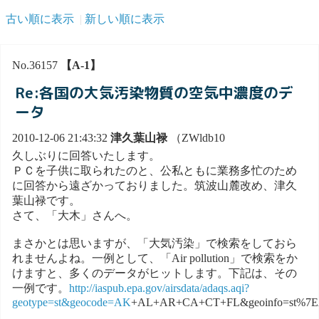
古い順に表示
新しい順に表示
No.36157
【A-1】
Re:各国の大気汚染物質の空気中濃度のデ
ータ
2010-12-06 21:43:32
津久葉山禄
（ZWldb10
久しぶりに回答いたします。
ＰＣを子供に取られたのと、公私ともに業務多忙のため
に回答から遠ざかっておりました。筑波山麓改め、津久
葉山禄です。
さて、「大木」さんへ。
まさかとは思いますが、「大気汚染」で検索をしておら
れませんよね。一例として、「Air pollution」で検索をか
けますと、多くのデータがヒットします。下記は、その
一例です。
http://iaspub.epa.gov/airsdata/adaqs.aqi?
geotype=st&geocode=AK
+AL+AR+CA+CT+FL&geoinfo=st%7EAK