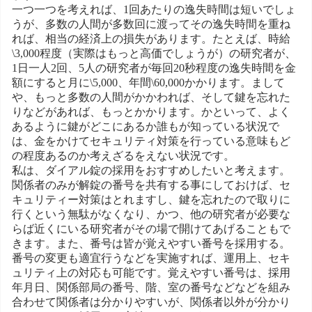
一つ一つを考えれば、1回あたりの逸失時間は短いでしょ
うが、多数の人間が多数回に渡ってその逸失時間を重ね
れば、相当の経済上の損失があります。たとえば、時給
\3,000程度（実際はもっと高価でしょうが）の研究者が、
1日一人2回、5人の研究者が毎回20秒程度の逸失時間を金
額にすると月に\5,000、年間\60,000かかります。まして
や、もっと多数の人間がかかわれば、そして鍵を忘れた
りなどがあれば、もっとかかります。かといって、よく
あるように鍵がどこにあるか誰もが知っている状況で
は、金をかけてセキュリティ対策を行っている意味もど
の程度あるのか考えざるをえない状況です。
私は、ダイアル錠の採用をおすすめしたいと考えます。
関係者のみが解錠の番号を共有する事にしておけば、セ
キュリティー対策はとれますし、鍵を忘れたので取りに
行くという無駄がなくなり、かつ、他の研究者が必要な
らば近くにいる研究者がその場で開けてあげることもで
きます。また、番号は皆が覚えやすい番号を採用する。
番号の変更も適宜行うなどを実施すれば、運用上、セキ
ュリティ上の対応も可能です。覚えやすい番号は、採用
年月日、関係部局の番号、階、室の番号などなどを組み
合わせて関係者は分かりやすいが、関係者以外が分かり