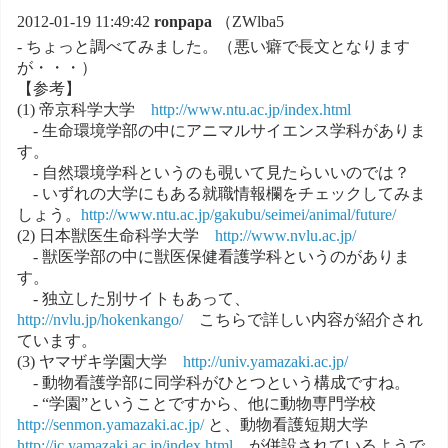
2012-01-19 11:49:42
ronpapa
（ZWlba5
- ちょっと調べてみました。（悪い癖で長文となります
が・・・）
【参考】
(1) 帝京科学大学
http://www.ntu.ac.jp/index.html
- 生命環境学部の中にアニマルサイエンス学科がありま
す。
- 自然環境学科というのも覗いて見たらいいのでは？
- いずれの大学にもある就職情報欄をチェックしてみま
しょう。
http://www.ntu.ac.jp/gakubu/seimei/animal/future/
(2) 日本獣医生命科学大学
http://www.nvlu.ac.jp/
- 獣医学部の中に獣医保健看護学科というのがありま
す。
- 独立した別サイトもあって、
http://nvlu.jp/hokenkango/
こちらで詳しい内容が紹介され
ています。
(3) ヤマザキ学園大学
http://univ.yamazaki.ac.jp/
- 動物看護学部に同学科がひとつという構成ですね。
- “学園”ということですから、他に動物専門学校
http://senmon.yamazaki.ac.jp/
と、動物看護短期大学
http://jc.yamazaki.ac.jp/index.html
が併設されているようで