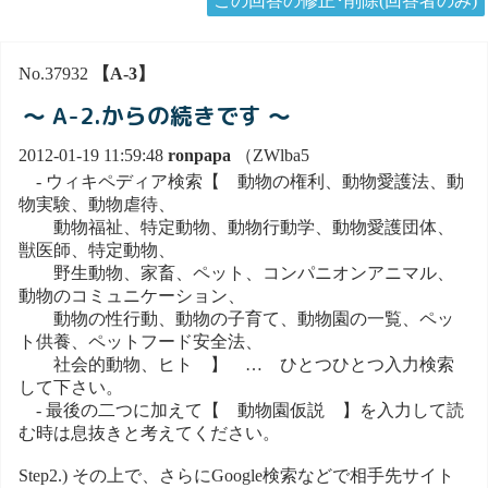
この回答の修正･削除(回答者のみ)
No.37932
【A-3】
～ A-2.からの続きです ～
2012-01-19 11:59:48
ronpapa
（ZWlba5
- ウィキペディア検索【 動物の権利、動物愛護法、動
物実験、動物虐待、
動物福祉、特定動物、動物行動学、動物愛護団体、
獣医師、特定動物、
野生動物、家畜、ペット、コンパニオンアニマル、
動物のコミュニケーション、
動物の性行動、動物の子育て、動物園の一覧、ペッ
ト供養、ペットフード安全法、
社会的動物、ヒト 】 … ひとつひとつ入力検索
して下さい。
- 最後の二つに加えて【 動物園仮説 】を入力して読
む時は息抜きと考えてください。
Step2.) その上で、さらにGoogle検索などで相手先サイト