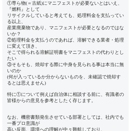
①専ら物(＝古紙)にマニフェストが必要ないとはいえ、
『燃料』として
リサイクルしていると考えても、処理料金を支払ってい
る以上、
産業廃棄物であり、マニフェストが必要となるのではな
いか？
②処理料金を支払うのであれば、溶解できる業者・処理
に変えて頂き、
そこで得られる溶解証明書をマニフェストの代わりとし
たい
③そもそも、焼却する際に中身を見られる事は本当に無
いのか
(何が入っているか分からないものを、未確認で焼却す
るとは思えません)
特に①について例えば自治体に相談する前に、有識者の
皆様からの意見を参考としたく存じます。
なお、機密書類発生させている部署としては、社内でも
一番プロ意識が
高い反面、環境への理解が中々難航しており、