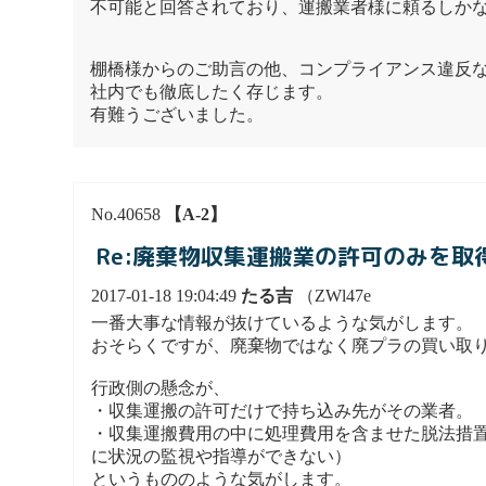
不可能と回答されており、運搬業者様に頼るしか
棚橋様からのご助言の他、コンプライアンス違反
社内でも徹底したく存じます。
有難うございました。
No.40658
【A-2】
Re:廃棄物収集運搬業の許可のみを
2017-01-18 19:04:49
たる吉
（ZWl47e
一番大事な情報が抜けているような気がします。
おそらくですが、廃棄物ではなく廃プラの買い取
行政側の懸念が、
・収集運搬の許可だけで持ち込み先がその業者。
・収集運搬費用の中に処理費用を含ませた脱法措
に状況の監視や指導ができない）
というもののような気がします。