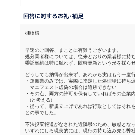
回答に対するお礼･補足
棚橋様
早速のご回答、まことに有難うございます。
処分業者様については、従来どおりの業者様に持
委託契約は特に触れず、随時更新という形を採ら
どうしても納得が出来ず、あれから実はもう一度
・運搬業のみでは、実際に指定した処理場に持ち
マニフェスト虚偽の場合は追跡できない
・その点、両方の許可を保有していればその企業
(と考える)
・従って、新規立上げであれば行政としてはそれ
との事でした。
不法投棄報道がなされた近隣県のため、敏感とな
いずれにしろ現実的には、現行の持ち込み先も弊