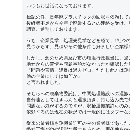
いつもお世話になっております。
標記の件、長年廃プラスチックの回収を依頼して
後継者不足から今年で廃業するとの連絡を受け、
調査、選別しております。
うち、企業見学、処理先見学などを経て、1社今の
見つからず、見積やその他条件も好ましい企業様
しかし、念のため県及び市の環境行政担当に、過
地元からの苦情や問題事項がなかったか確認した
『問題や苦情、違反は過去ゼロ。ただし此方は運
他の企業にしては如何か』
と言われました。
そちらへの廃棄物委託は、中間処理施設への運搬
自分達としてはきちんと運搬頂き、持ち込み先で
問題ない気がするのですが、収拾運搬業許可のみ
依頼するのは現在の状況では一般的にはタブーな
従来の業者様も運搬業許可のみの業者様であった
弊社工場がやや辺鄙な所にあるため、両条件を持