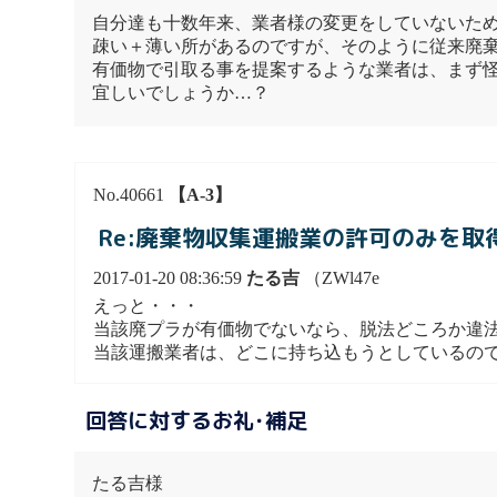
自分達も十数年来、業者様の変更をしていないた
疎い＋薄い所があるのですが、そのように従来廃
有価物で引取る事を提案するような業者は、まず
宜しいでしょうか…？
No.40661
【A-3】
Re:廃棄物収集運搬業の許可のみを
2017-01-20 08:36:59
たる吉
（ZWl47e
えっと・・・
当該廃プラが有価物でないなら、脱法どころか違
当該運搬業者は、どこに持ち込もうとしているの
回答に対するお礼･補足
たる吉様