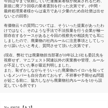
今回は今まで依頼していた運搬業者様が廃業されるため、
新規に廃プラ回収の業者選別を行った次第です。(中間・
最終処理業者様からは遠方であり少量のため自社便は出せ
ないとの回答)
有価物云々の質問については、そういった提案があったわ
けではなく、そのような手法で不法投棄を行う企業が極一
部存在するケースがあると今回の視察先や相談先でも耳に
しましたので、廃棄物の社内ルールに注意事項としてしっ
かり謳いたいと考え、質問させて頂いた次第です。
(現在、弊社では廃棄物担当部署が10年以上1社も委託先を
視察せず、マニフェスト関連以外の実業務や管理、ルール
が不足していた事が最近判明しました。
また、恥ずかしながらそういった廃棄物のイロハを知って
いるメンバーも自分含めておらず、不祥事や予期せぬ問題
が起こる前に、協力しながら廃棄物社内ルールを1から設
定している所です)
No.40658
【A-2】