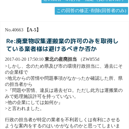
この回答の修正･削除(回答者のみ)
No.40663
【A-5】
Re:廃棄物収集運搬業の許可のみを取得し
ている業者様は避けるべきか否か
2017-01-20 17:50:10
東北の産廃担当
（ZWlf55d
>しかし、念のため県及び市の環境行政担当に、過去にそ
の企業様で
>地元からの苦情や問題事項がなかったか確認した所、県
の担当者から
>『問題や苦情、違反は過去ゼロ。ただし此方は運搬業の
みで処理施設許可を持っていない。
>他の企業にしては如何か』
>と言われました。
行政の担当者が特定の業者を不利若しくは有利にさせる
ような案内をするのはいかがなものかと思ってしまいま