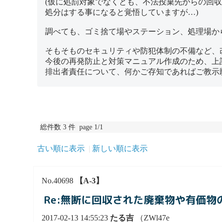
(仮に処罰対象でなくとも、不法投棄先からの回
処分はする事になると覚悟していますが…)
調べても、ゴミ捨て場やステーション、処理場か
そもそものセキュリティや防犯体制の不備など、
今後の再発防止と対策マニュアル作成のため、上
排出者責任について、何かご存知であればご教示
総件数 3 件 page 1/1
古い順に表示
新しい順に表示
No.40698
【A-3】
Re:無断に回収された廃棄物や有価物
2017-02-13 14:55:23
たる吉
（ZWl47e