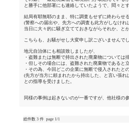
と勝手に他部署にも連絡していたようで、悶々と
結局有耶無耶のまま、特に調査もせずに終わらせ
(警察への届出や、先方への調査も此方がしなけれ
当日に大々的に騒ぎ立てておきながらそれか、と
こちらも、お騒がせし大変申し訳ございませんで
地元自治体にも相談致しましたが、
・盗難または無断で持出された廃棄物については
・但しその場合には、盗難された廃棄物であると
・その為、今回どこの企業に無断で侵入されたと
(先方が当方に頼まれたから持出した、と言い張れ
との指導を受けました。
同様の事例は起きないのが一番ですが、他社様の
総件数 3 件 page 1/1