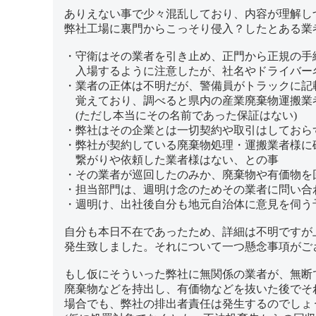
ありえない事で少々混乱しており、内容が理解し
弊社工場に裏門からこっそり侵入？したとある業
・守衛はその業者を引き止め、正門から正規の手
入場するように注意したが、社名やドライバー
・業者の正体は不明だが、警備員がトラックに記
覚えており、調べると県内の産業廃棄物運搬業
(ただし本当にその名前であった保証はない)
・弊社はその企業とは一切契約や取引はしておら
・弊社が契約している廃棄物処理・運搬業者様に
繋がりや依頼した業者様はない、との事
・その業者が巡回したのみか、廃棄物や有価物を
・担当部門は、週明け念のためその業者に問い合
・週明け、出社後自分も地元自治体に意見を伺う
自分も本日不在であったため、詳細は不明ですが
発生致しました。それについて一つ懸念事項がご
もし仮にそういった弊社に無関係の業者が、無断
廃棄物などを持出し、有価物などを抜いた後でそ
場合でも、弊社の排出者責任は発生するのでしょ