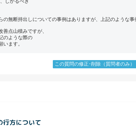
収、しかるべき
らの無断持出しについての事例はありますが、上記のような事
改善点山積みですが、
記のような際の
願います。
この質問の修正･削除（質問者のみ）
の行方について