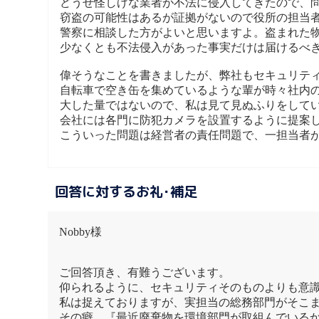
どうせ怪しげな業者が不法に侵入してきたので、
窃盗の可能性はあるが証拠がないので役所の担当
警察に相談した方がよいと思いますよ。盗まれた
少なくとも不法侵入があった事実だけは届けるべ
偉そうなことを書きましたが、弊社もセキュリテ
自転車で空き缶を集めているような輩が時々社内
大した量ではないので、私は見て見ぬふりをして
会社には各門に防犯カメラを設置するように提案
こういった問題は経営者の責任問題で、一担当者
回答に対するお礼･補足
Nobby様
ご回答頂き、有難うございます。
仰られるように、セキュリティそのものよりも意
私は捉えておりますが、実担当の総務部門がそこ
その癖、『最近廃棄物を環境部門が取組んでいる