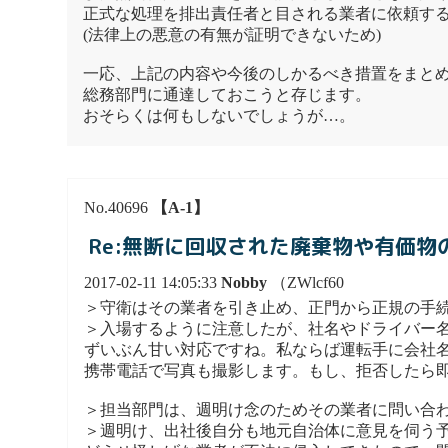
正式な処理を排出責任者と目される業者に依頼す
(法律上の悪意の有無が証明できないため)
一応、上記の内容や今後のしかるべき措置をまと
総務部門に通達しておこうと存じます。
おそらくは何もしないでしょうが…。
No.40696
【A-1】
Re:無断に回収された廃棄物や有価物
2017-02-11 14:05:33
Nobby
（ZWlcf60
＞守衛はその業者を引き止め、正門から正規の手
＞入場するように注意したが、社名やドライバー
ずいぶん甘い対応ですね。私ならば運転手に会社
携帯電話で写真も撮影します。もし、拒否したら
＞担当部門は、週明け念のためその業者に問い合
＞週明け、出社後自分も地元自治体に意見を伺う