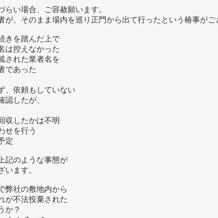
づらい場合、ご容赦願います。
者が、そのまま場内を巡り正門から出て行ったという椿事がご
続きを踏んだ上で
名は控えなかった
載された業者名を
者であった
ず、依頼もしていない
確認したが、
回収したかは不明
わせを行う
予定
上記のような事態が
ざいます。
で弊社の敷地内から
れが不法投棄された
うか？