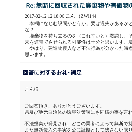
Re:無断に回収された廃棄物や有価物
2017-02-12 12:18:06
こん
（ZWl144
本欄になじむ設問かどうか。要は過失があるかど
な？
廃棄物を持ち去るのを（これ幸いと）黙認し、そ
末を連帯でさせられる可能性は十分と思います。
やはり、建造物侵入など不法行為が分かった時点
思います。
回答に対するお礼･補足
こん様
ご回答頂き、ありがとうございます。
県及び地元自治体の環境対策課にも同様の事を言
不法投棄が発見され、どこの業者によって無断で
また無断侵入の事実を公に証拠として残さない限