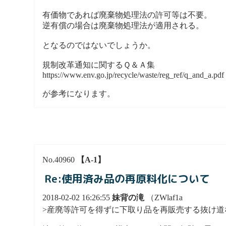
有価物であれば廃棄物処理法の許可等は不要。
逆有償の場合は廃棄物処理法が適用される。
となるのではないでしょうか。
規制改革通知に関するＱ＆Ａ集
https://www.env.go.jp/recycle/waste/reg_ref/q_and_a.pdf
が参考になります。
No.40960
【A-1】
Re:使用済み品の再原料化について
2018-02-02 16:26:55
妹背の滝
（ZWlaf1a
>産廃等許可を得ずに下取り品を再販売する抜け道