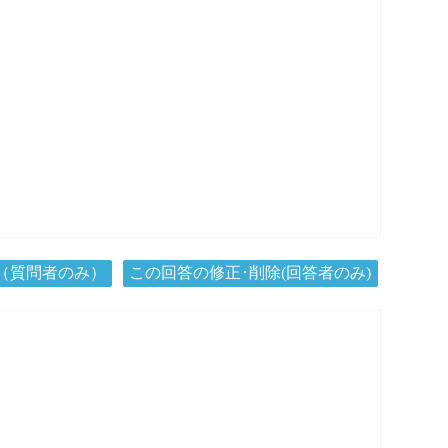
（質問者のみ）
この回答の修正･削除(回答者のみ)