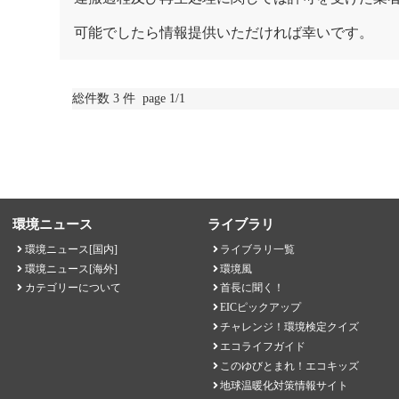
可能でしたら情報提供いただければ幸いです。
総件数 3 件 page 1/1
環境ニュース
ライブラリ
環境ニュース[国内]
ライブラリ一覧
環境ニュース[海外]
環境風
カテゴリーについて
首長に聞く！
EICピックアップ
チャレンジ！環境検定クイズ
エコライフガイド
このゆびとまれ！エコキッズ
地球温暖化対策情報サイト