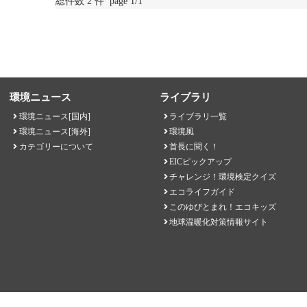
総件数 2 件 page 1/1
環境ニュース
ライブラリ
環境ニュース[国内]
ライブラリ一覧
環境ニュース[海外]
環境風
カテゴリーについて
首長に聞く！
EICピックアップ
チャレンジ！環境検定クイズ
エコライフガイド
このゆびとまれ！エコキッズ
地球温暖化対策情報サイト
EICネット 一般財団法人環境イノベーション情報機構