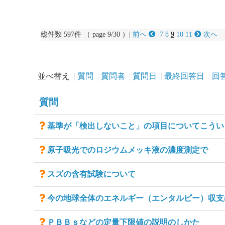
総件数 597件 （ page 9/30 ）|
前へ
7
8
9
10
11
次へ
並べ替え
質問
質問者
質問日
最終回答日
回
質問
基準が「検出しないこと」の項目についてこうい
原子吸光でのロジウムメッキ液の濃度測定で
スズの含有試験について
今の地球全体のエネルギー（エンタルピー）収支
ＰＢＢｓなどの定量下限値の説明のしかた