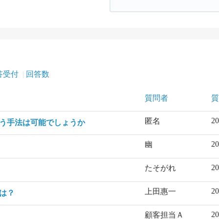
答受付
回答数
質問者
質
20
匿名
う手法は可能でしょうか
20
幽
20
たそがれ
20
上田惠一
は？
20
顧客担当Ａ