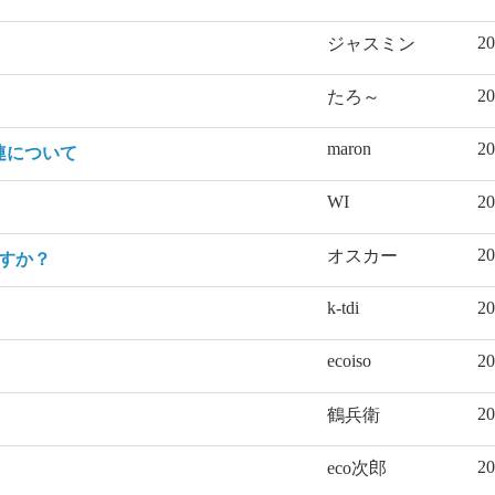
20
ジャスミン
20
たろ～
maron
20
連について
WI
20
20
オスカー
すか？
k-tdi
20
ecoiso
20
20
鶴兵衛
20
eco次郎