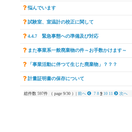
悩んでいます
試験室、室温計の校正に関して
4.4.7 緊急事態への準備及び対応
また事業系一般廃棄物の件～お手数かけます～
「事業活動に伴つて生じた廃棄物」？？？
計量証明書の保存について
総件数 597件 （ page 9/30 ）|
前へ
7
8
9
10
11
次へ