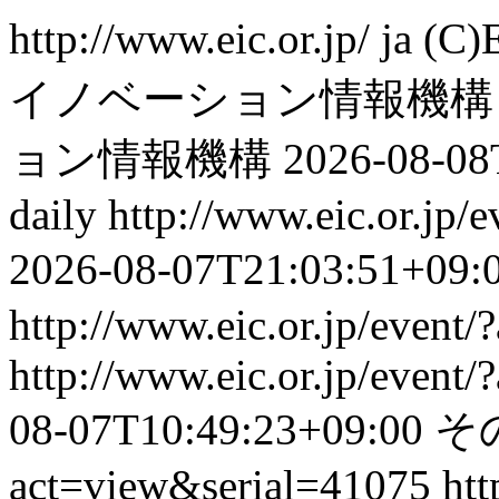
http://www.eic.or.jp/
ja
(C
イノベーション情報機構
ョン情報機構
2026-08-08
daily
http://www.eic.or.jp/
2026-08-07T21:03:51+09:
http://www.eic.or.jp/event
http://www.eic.or.jp/event
08-07T10:49:23+09:00
そ
act=view&serial=41075
htt