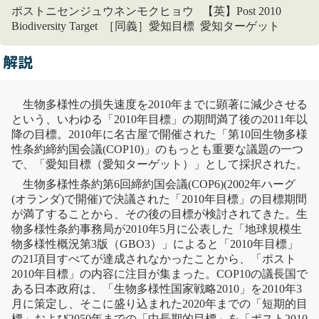
ポストニセンジュウネンモクヒョウ 【英】Post 2010
Biodiversity Target ［同義］愛知目標 愛知ターゲット
解説
生物多様性
の損失速度を2010年までに顕著に減少させる
という、いわゆる「
2010年目標
」の期間満了後の2011年以
降の目標。2010年に名古屋で開催された「第10回
生物多様
性
条約
締約国会議
(COP10)」のもっとも重要な議題の一つ
で、「愛知目標（愛知ターゲット）」として採択された。
生物多様性
条約
第6回締約国会議(COP6)(2002年ハーグ
(オランダ)で開催)で決議された「
2010年目標
」の目標期間
が満了することから、その後の目標が検討されてきた。
生
物多様性
条約
事務局が2010年5月に公表した「地球規模
生
物多様性
概況第3版（GBO3）」によると「
2010年目標
」
の21項目すべてが達成されなかったことから、「ポスト
2010年目標
」の内容に注目が集まった。COP10の議長国で
ある日本政府は、「
生物多様性
国家戦略
2010」を2010年3
月に策定し、そこに盛り込まれた2020年までの「短期的目
標」および2050年までの「中長期的目標」を「ポスト
2010