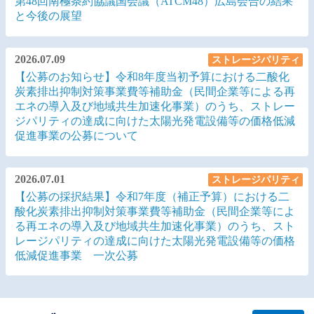
2026.07.10
Library
【ピックアップ】第298回 南極地域の未来のために―
第48回南極条約協議国会議（ATCM48）広島会合の結果
と今後の展望
2026.07.09
ストレージパリティ
【公募のお知らせ】令和8年度当初予算における二酸化
炭素排出抑制対策事業費等補助金（民間企業等による再
エネの導入及び地域共生加速化事業）のうち、ストレー
ジパリティの達成に向けた太陽光発電設備等の価格低減
促進事業の公募について
2026.07.01
ストレージパリティ
【公募の採択結果】令和7年度（補正予算）における二
酸化炭素排出抑制対策事業費等補助金（民間企業等によ
る再エネの導入及び地域共生加速化事業）のうち、スト
レージパリティの達成に向けた太陽光発電設備等の価格
低減促進事業 一次公募