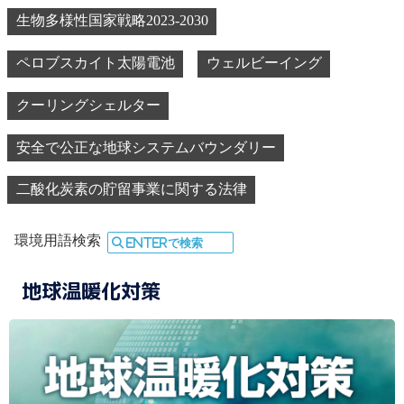
エミレーツ宣言
まちづくりGX
生物多様性国家戦略2023-2030
ペロブスカイト太陽電池
ウェルビーイング
クーリングシェルター
安全で公正な地球システムバウンダリー
二酸化炭素の貯留事業に関する法律
環境用語検索
地球温暖化対策