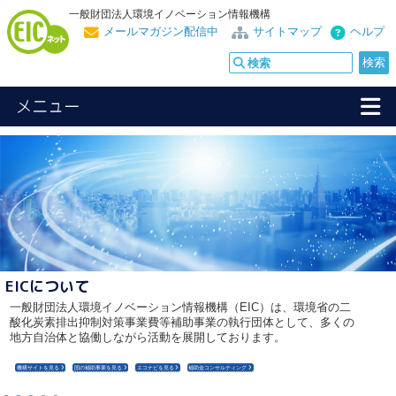
一般財団法人環境イノベーション情報機構
メールマガジン配信中
サイトマップ
ヘルプ
メニュー
環境風
環境問題の最新の話題・動向等について解説するコーナーで
す。
第7回 GOSAT-GWによる温室効果ガス排出の「見える化」と
カーボンニュートラル：Satellite for actions
（国立環境研究所 地球システム領域 領域長 谷本 浩志）