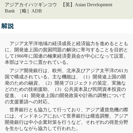
アジアカイハツギンコウ 【英】Asian Development
Bank ［略］ADB
解説
アジア太平洋地域の経済成長と経済協力を進めるととも
に、
開発途上国
の貧困問題の解決に寄与することを目的と
して1966年に国連の極東経済委員会が中心になって設置。
本部はマニラに置かれている。
アジア開発銀行は、欧州、北米及びアジア太平洋の61カ
国で構成されている。主な機能は、（1）
開発途上国
の開
発のための融資、（2）開発プロジェクトの策定、実施な
どのための技術援助、（3）公共資本及び民間資本投資の
促進、（4）
開発途上国
の開発政策や計画の調整について
の支援要請への対応。
世界銀行
とも協力して行っており、アジア通貨危機の際
には、インドネシアにおいて
世界銀行
は構造調整、アジア
開発銀行は中小企業対策を行うなど、それぞれの得意分野
を生かしながら協力して行われた。