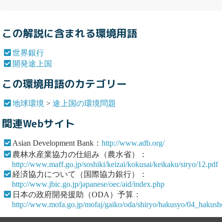
この解説に含まれる環境用語
世界銀行
開発途上国
この環境用語のカテゴリー
地球環境
>
途上国の環境問題
関連Webサイト
Asian Development Bank：
http://www.adb.org/
農林水産業協力の仕組み（農水省）：
http://www.maff.go.jp/soshiki/keizai/kokusai/keikaku/siryo/12.pdf
経済協力について（国際協力銀行）：
http://www.jbic.go.jp/japanese/oec/aid/index.php
日本の政府開発援助（ODA）予算：
http://www.mofa.go.jp/mofaj/gaiko/oda/shiryo/hakusyo/04_haku