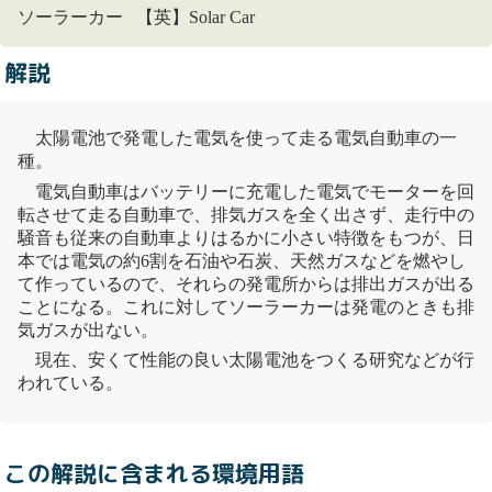
ソーラーカー 【英】Solar Car
解説
太陽電池
で発電した電気を使って走る
電気自動車
の一
種。
電気自動車
はバッテリーに充電した電気でモーターを回
転させて走る自動車で、排気ガスを全く出さず、走行中の
騒音
も従来の自動車よりはるかに小さい特徴をもつが、日
本では電気の約6割を石油や石炭、天然ガスなどを燃やし
て作っているので、それらの発電所からは排出ガスが出る
ことになる。これに対してソーラーカーは発電のときも排
気ガスが出ない。
現在、安くて性能の良い
太陽電池
をつくる研究などが行
われている。
この解説に含まれる環境用語