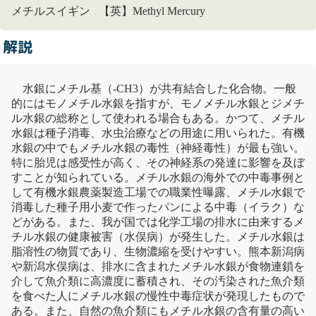
メチルスイギン 【英】Methyl Mercury
解説
水銀
にメチル基（-CH3）が共有結合した化合物。一般
的にはモノメチル
水銀
を指すが、モノメチル
水銀
とジメチ
ル
水銀
の総称として使われる場合もある。かつて、メチル
水銀
は種子消毒、水虫治療などの用途に用いられた。
有機
水銀
の中でもメチル
水銀
の毒性（神経毒性）が最も強い。
特に胎児は感受性が高く、その神経系の発達に影響を及ぼ
すことが知られている。メチル
水銀
の海外での中毒事例と
して
有機
水銀
農薬製造工場での職業性曝露、メチル
水銀
で
消毒した種子用小麦で作ったパンによる中毒（イラク）な
どがある。また、我が国では化学工場の排水に由来するメ
チル
水銀
の健康被害（
水俣病
）が発生した。メチル
水銀
は
脂溶性の物質であり、生物濃縮を受けやすい。熊本新潟病
や新潟
水俣病
は、排水に含まれたメチル
水銀
が食物連鎖を
介して魚介類に高濃度に蓄積され、その汚染された魚介類
を食べた人にメチル
水銀
の慢性中毒症状が発現したもので
ある。また、自然の魚介類にもメチル
水銀
の含有量の高い