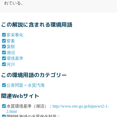
れている。
この解説に含まれる環境用語
富栄養化
窒素
藻類
湖沼
環境基準
河川
この環境用語のカテゴリー
公害問題
>
水質汚濁
関連Webサイト
水質環境基準（湖沼）：
http://www.env.go.jp/kijun/wt2-1-
2.html
閉鎖性海域の水質保全対策：