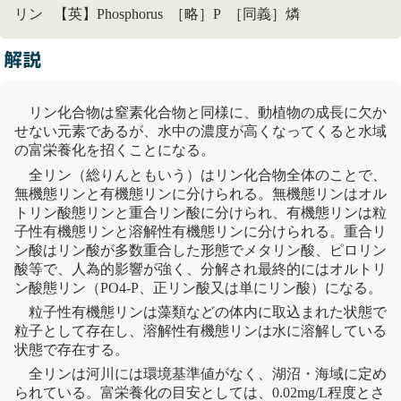
リン 【英】Phosphorus ［略］P ［同義］燐
解説
リン化合物は
窒素
化合物と同様に、動植物の成長に欠か
せない元素であるが、水中の濃度が高くなってくると水域
の
富栄養化
を招くことになる。
全リン（総りんともいう）はリン化合物全体のことで、
無機態リンと有機態リンに分けられる。無機態リンはオル
トリン酸態リンと重合リン酸に分けられ、有機態リンは粒
子性有機態リンと溶解性有機態リンに分けられる。重合リ
ン酸はリン酸が多数重合した形態でメタリン酸、ピロリン
酸等で、人為的影響が強く、分解され最終的にはオルトリ
ン酸態リン（PO4-P、正リン酸又は単にリン酸）になる。
粒子性有機態リンは
藻類
などの体内に取込まれた状態で
粒子として存在し、溶解性有機態リンは水に溶解している
状態で存在する。
全リンは
河川
には
環境基準
値がなく、
湖沼
・海域に定め
られている。
富栄養化
の目安としては、0.02mg/L程度とさ