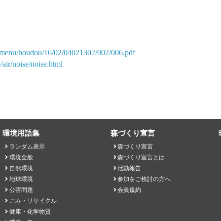
_menu/houdou/16/02/04021302/002/006.pdf
/air/noise/noise.html
環境用語集
森づくり宣言
ランダム表示
森づくり宣言
環境全般
森づくり宣言とは
自然環境
活動報告
地球環境
参加をご検討の方へ
公害問題
会員規約
ごみ・リサイクル
健康・化学物質