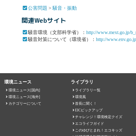
公害問題
>
騒音・振動
関連Webサイト
騒音環境（文部科学省）：
http://www.mext.go.jp/b
騒音対策について（環境省）：
http://www.env.go.jp
環境ニュース
ライブラリ
環境ニュース[国内]
ライブラリ一覧
環境ニュース[海外]
環境風
カテゴリーについて
首長に聞く！
EICピックアップ
チャレンジ！環境検定クイズ
エコライフガイド
このゆびとまれ！エコキッズ