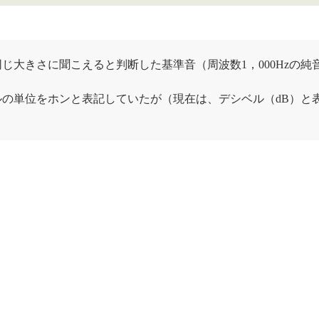
じ大きさに聞こえると判断した基準音（周波数1，000Hzの純
。
ル
の単位を
ホン
と表記していたが（現在は、
デシベル
（dB）と