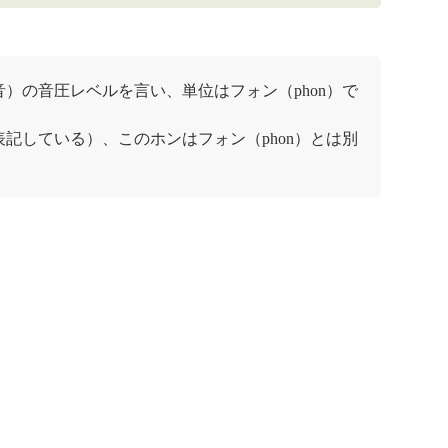
音）の
音圧レベル
を言い、単位はフォン（phon）で
表記している）、この
ホン
はフォン（phon）とは別