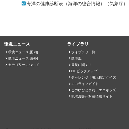
海洋の健康診断表（海洋の総合情報）（気象庁）
環境ニュース
ライブラリ
環境ニュース[国内]
ライブラリ一覧
環境ニュース[海外]
環境風
カテゴリーについて
首長に聞く！
EICピックアップ
チャレンジ！環境検定クイズ
エコライフガイド
このゆびとまれ！エコキッズ
地球温暖化対策情報サイト