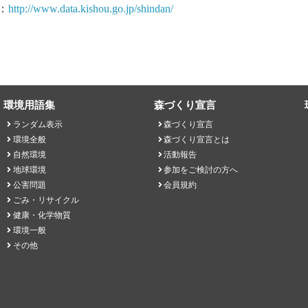
：
http://www.data.kishou.go.jp/shindan/
環境用語集
森づくり宣言
ランダム表示
森づくり宣言
環境全般
森づくり宣言とは
自然環境
活動報告
地球環境
参加をご検討の方へ
公害問題
会員規約
ごみ・リサイクル
健康・化学物質
環境一般
その他