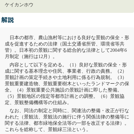
ケイカンホウ
解説
日本の都市、農山漁村等における良好な
景観
の保全・形
成を促進するための法律（国土交通省所管、環境省等共
管）。日本初の
景観
に関する総合的な法律として2004年6
月制定（施行は12月）。
内容として以下を定める。（1）良好な
景観
の保全・形
成に関する基本理念や住民、事業者、行政の責務。（2）
景観
計画
の策定手続きや土地利用に係る行為規制。（3）
景観
重要建造物、
景観
重要樹木といったランドマークの保
全。（4）
景観
重要公共施設
の
景観
計画
に即した整備。
（5）
景観
地区
の指定等都市計画との調整。（6）
景観
協
定
、
景観
整備機構
等の仕組み。
なお、同法の制定と同時に、関連法の整備・改正が行な
われた（
景観
法、
景観
法の施行に伴う関係法律の整備等に
関する法律、都市
緑地
保全法等の一部を改正する法律）。
これらを総称して、
景観
緑三法という。