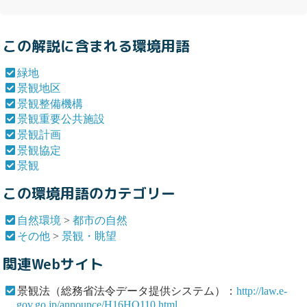
この解説に含まれる環境用語
緑地
景観地区
景観整備機構
景観重要公共施設
景観計画
景観協定
景観
この環境用語のカテゴリー
自然環境
>
都市の自然
その他
>
景観・眺望
関連Webサイト
景観法（総務省法令データ提供システム）：
http://law.e-
gov.go.jp/announce/H16HO110.html