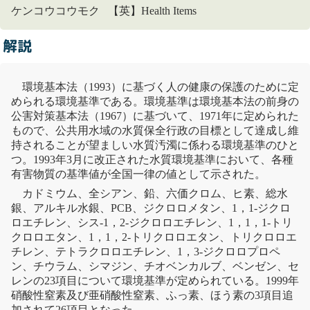
ケンコウコウモク 【英】Health Items
解説
環境基本法
（1993）に基づく人の健康の保護のために定
められる
環境基準
である。
環境基準
は
環境基本法
の前身の
公害対策基本法
（1967）に基づいて、1971年に定められた
もので、
公共用水域
の水質保全行政の目標として達成し維
持されることが望ましい
水質汚濁
に係わる
環境基準
のひと
つ。1993年3月に改正された
水質
環境基準
において、各種
有害物質
の基準値が全国一律の値として示された。
カドミウム
、全シアン、
鉛
、
六価クロム
、ヒ素、総
水
銀
、アルキル
水銀
、
PCB
、
ジクロロメタン
、1，1-ジクロ
ロエチレン、シス-1，2-ジクロロエチレン、1，1，1-
トリ
クロロエタン
、1，1，2-
トリクロロエタン
、
トリクロロエ
チレン
、
テトラクロロエチレン
、1，3-ジクロロプロペ
ン、チウラム、シマジン、チオベンカルブ、
ベンゼン
、
セ
レン
の23項目について
環境基準
が定められている。1999年
硝酸性窒素
及び亜
硝酸性窒素
、ふっ素、ほう素の3項目追
加されて26項目となった。