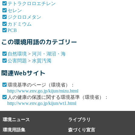
テトラクロロエチレン
セレン
ジクロロメタン
カドミウム
PCB
この環境用語のカテゴリー
自然環境
>
河川・湖沼・海
公害問題
>
水質汚濁
関連Webサイト
環境基準のページ（環境省）：
http://www.env.go.jp/kijun/mizu.html
人の健康の保護に関する環境基準（環境省）：
http://www.env.go.jp/kijun/wt1.html
環境ニュース
ライブラリ
環境用語集
森づくり宣言