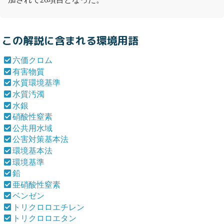
この解説に含まれる環境用語
六価クロム
有害物質
水質環境基準
水質汚濁
水銀
硝酸性窒素
公共用水域
公害対策基本法
環境基本法
環境基準
鉛
亜硝酸性窒素
ベンゼン
トリクロロエチレン
トリクロロエタン