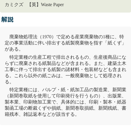
カミクズ 【英】Waste Paper
解説
廃棄物
処理法
（1970）で定める産業
廃棄物
の1種に、特
定の事業活動に伴い排出する紙製
廃棄物
を指す「紙くず」
がある。
特定業種の生産工程で排出されるもの、生産後商品にな
らずに廃棄される紙製品などが含まれる。また、建築土木
工事に伴って排出する紙製の諸材料・包装材なども含まれ
る。これら以外の紙ごみは、一般
廃棄物
として処理され
る。
特定業種には、パルプ・紙・紙加工品の製造業、新聞業
（新聞巻取紙を使用して印刷発行を行うもの）、出版業、
製本業、印刷物加工業で、具体的には、印刷・製本・紙器
製函工場の断裁くずや損紙、新聞巻取損紙、新聞残紙、書
籍残本、雑誌返本などが該当する。