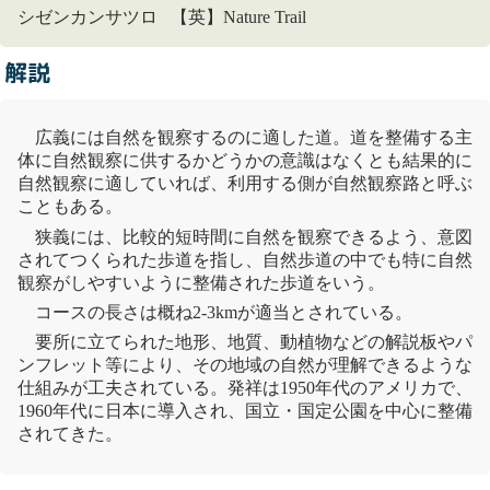
シゼンカンサツロ 【英】Nature Trail
解説
広義には自然を観察するのに適した道。道を整備する主
体に
自然観
察に供するかどうかの意識はなくとも結果的に
自然観
察に適していれば、利用する側が
自然観
察路と呼ぶ
こともある。
狭義には、比較的短時間に自然を観察できるよう、意図
されてつくられた歩道を指し、
自然歩道
の中でも特に
自然
観
察がしやすいように整備された歩道をいう。
コースの長さは概ね2-3kmが適当とされている。
要所に立てられた地形、地質、動植物などの解説板やパ
ンフレット等により、その地域の自然が理解できるような
仕組みが工夫されている。発祥は1950年代のアメリカで、
1960年代に日本に導入され、国立・
国定公園
を中心に整備
されてきた。