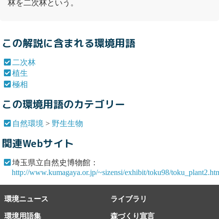
林を
二次林
という。
この解説に含まれる環境用語
二次林
植生
極相
この環境用語のカテゴリー
自然環境
>
野生生物
関連Webサイト
埼玉県立自然史博物館：
http://www.kumagaya.or.jp/~sizensi/exhibit/toku98/toku_plant2.ht
環境ニュース
ライブラリ
環境用語集
森づくり宣言