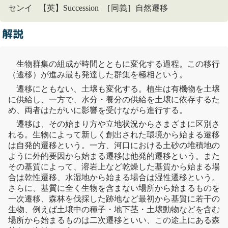
センイ 【英】Succession ［同義］自然遷移
解説
生物群集の組成が時間とともに変化する過程。この移行
（遷移）が進み最も発達した群集を
極相
という。
遷移にともない、土壌も変化する。
植生
は有機物を土壌
に供給し、一方で、水分・養分の供給を土壌に依存するた
め、両者はたがいに影響を受けながら進行する。
遷移は、その始まり方や立地状況からさまざまに区別さ
れる。生物によって新しく創出された環境から始まる遷移
は自発的遷移という。一方、河口における土砂の堆積地の
ように外的要因から始まる遷移は他発的遷移という。また
その基質によって、溶岩上など乾燥した基質から始まる場
合は乾性遷移、水湿地から始まる場合は湿性遷移という。
さらに、基質に全く生物を含まない場所から始まるものを
一次遷移、森林を伐採した跡地など最初から基質に若干の
生物、例えば土壌中の種子・地下茎・土壌動物などを含む
場所から始まるものは二次遷移といい、この途上にある森