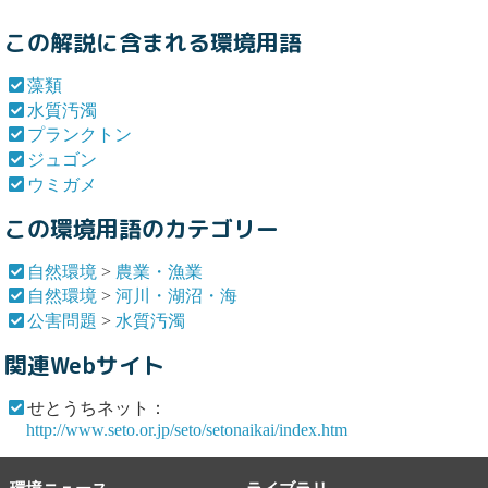
この解説に含まれる環境用語
藻類
水質汚濁
プランクトン
ジュゴン
ウミガメ
この環境用語のカテゴリー
自然環境
>
農業・漁業
自然環境
>
河川・湖沼・海
公害問題
>
水質汚濁
関連Webサイト
せとうちネット：
http://www.seto.or.jp/seto/setonaikai/index.htm