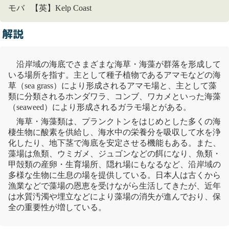
モバ 【英】Kelp Coast
解説
沿岸域の海底でさまざまな海草・海藻が群落を形成して
いる場所を指す。主として種子植物であるアマモなどの海
草（sea grass）により形成されるアマモ場と、主として
藻
類
に分類されるホンダワラ、コンブ、ワカメといった海藻
（seaweed）により形成されるガラモ場とがある。
海草・海
藻類
は、
プランクトン
をはじめとした多くの海
棲生物に酸素を供給し、海水中の栄養分を吸収して水を浄
化したり、地下茎で海底を安定させる機能もある。また、
藻場は魚類、
ウミガメ
、
ジュゴン
などの餌になり、魚類・
甲殻類の産卵・生育場所、隠れ場にもなるなど、沿岸域の
多様な生物に生息の場を提供している。日本人は古くから
漁業などで藻場の恩恵を受けながら生活してきたが、近年
は
水質汚濁
や埋立などにより藻場の消失が進んでおり、保
全の重要性が増している。