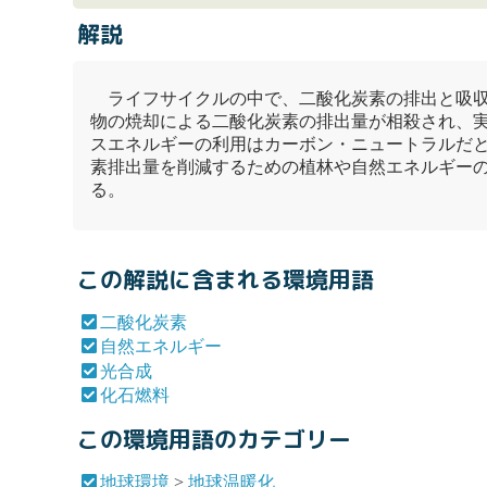
解説
ライフサイクルの中で、
二酸化炭素
の排出と吸
物の焼却による
二酸化炭素
の排出量が相殺され、
スエネルギーの利用はカーボン・ニュートラルだ
素
排出量を削減するための植林や
自然エネルギー
る。
この解説に含まれる環境用語
二酸化炭素
自然エネルギー
光合成
化石燃料
この環境用語のカテゴリー
地球環境
>
地球温暖化