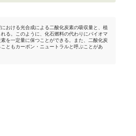
程における
光合成
による
二酸化炭素
の吸収量と、植
られる。このように、
化石燃料
の代わりにバイオマ
炭素
を一定量に保つことができる。また、
二酸化炭
ることもカーボン・ニュートラルと呼ぶことがあ