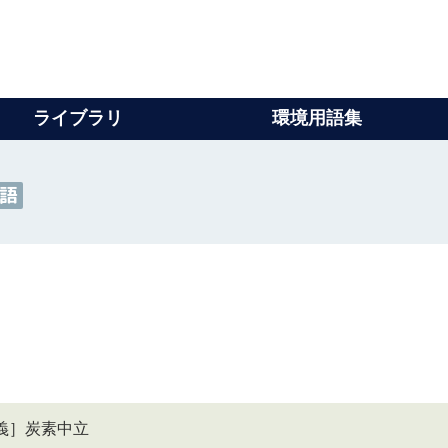
ライブラリ
環境用語集
語
［同義］炭素中立