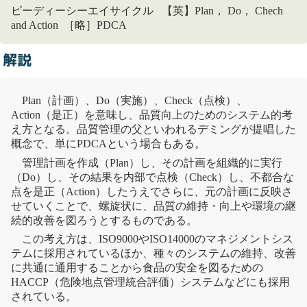
ピーディーシーエイサイクル 【英】Plan， Do， Chech
and Action ［略］PDCA
解説
Plan（計画）、Do（実施）、Check（点検）、
Action（是正）を意味し、品質向上のためのシステム的考
え方となる。品質管理の父といわれるデミングが提唱した
概念で、単にPDCAという場合もある。
管理計画を作成（Plan）し、その計画を組織的に実行
（Do）し、その結果を内部で点検（Check）し、不都合な
点を是正（Action）したうえでさらに、元の計画に反映さ
せていくことで、螺旋状に、品質の維持・向上や環境の継
続的改善を図ろうとするものである。
この考え方は、
ISO9000
や
ISO14000
のマネジメントシス
テムに採用されているほか、種々のシステムの維持、改善
に共通に通用することから食品の安全を図るための
HACCP（危険地点管理統合評価）システムなどにも採用
されている。