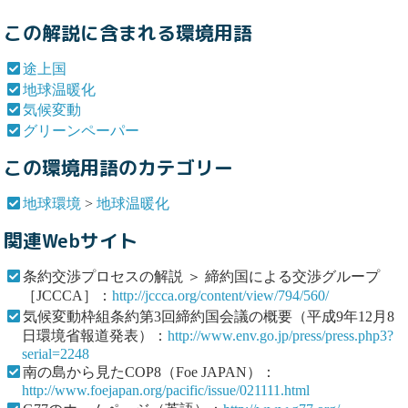
この解説に含まれる環境用語
途上国
地球温暖化
気候変動
グリーンペーパー
この環境用語のカテゴリー
地球環境
>
地球温暖化
関連Webサイト
条約交渉プロセスの解説 ＞ 締約国による交渉グループ
［JCCCA］：
http://jccca.org/content/view/794/560/
気候変動枠組条約第3回締約国会議の概要（平成9年12月8
日環境省報道発表）：
http://www.env.go.jp/press/press.php3?
serial=2248
南の島から見たCOP8（Foe JAPAN）：
http://www.foejapan.org/pacific/issue/021111.html