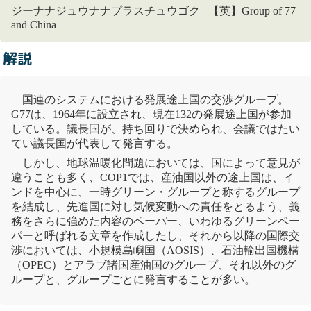
ジーナナジュウナナプラスチュウゴク 【英】Group of 77
and China
解説
国連のシステムにおける発展
途上国
の交渉グループ。
G77は、1964年に設立され、現在132の発展
途上国
が参加
している。議長国が、持ち回りで決められ、会議ではたい
てい議長国が代表して発言する。
しかし、
地球温暖化
問題においては、国によって意見が
違うことも多く、COP1では、産油国以外の
途上国
は、イ
ンドを中心に、一時グリーン・グループと称するグループ
を結成し、先進国に対し
気候変動
への責任をとるよう、義
務をさらに強めた内容のペーパー、いわゆる
グリーンペー
パー
と呼ばれる文章を作成したし、それから以降の国際交
渉においては、小規模島嶼国（AOSIS）、石油輸出国機構
（OPEC）とアラブ諸国産油国のグループ、それ以外のグ
ループと、グループごとに発言することが多い。