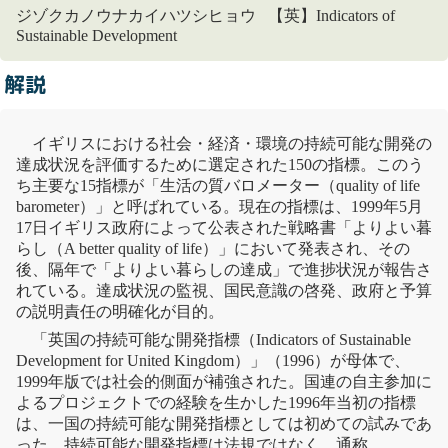
ジゾクカノウナカイハツシヒョウ 【英】Indicators of
Sustainable Development
解説
イギリスにおける社会・経済・環境の
持続可能な開発
の
達成状況を評価するために選定された150の指標。このう
ち主要な15指標が「生活の質バロメーター（quality of life
barometer）」と呼ばれている。現在の指標は、1999年5月
17日イギリス政府によって公表された戦略書「よりよい暮
らし（A better quality of life）」において発表され、その
後、隔年で「よりよい暮らしの達成」で進捗状況が報告さ
れている。達成状況の監視、国民意識の啓発、政府と予算
の説明責任の明確化が目的。
「英国の
持続可能な開発
指標（Indicators of Sustainable
Development for United Kingdom）」（1996）が母体で、
1999年版では社会的側面が補強された。国連の自主参加に
よるプロジェクトでの経験を生かした1996年当初の指標
は、一国の
持続可能な開発
指標としては初めての試みであ
った。
持続可能な開発
指標は法規ではなく、通称