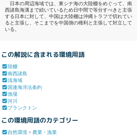
日本の周辺海域では、東シナ海の大
陸棚
をめぐって、
南
西諸島
海溝まで続いているため日中間で等分すべきと主張
する日本に対して、中国は大
陸棚
は沖縄トラフで切れてい
ると主張し、そこまでを中国側の権利と主張して対立して
いる。
この解説に含まれる環境用語
陸棚
南西諸島
浅海域
国連海洋法条約
漁場
河川
プランクトン
この環境用語のカテゴリー
自然環境
>
農業・漁業