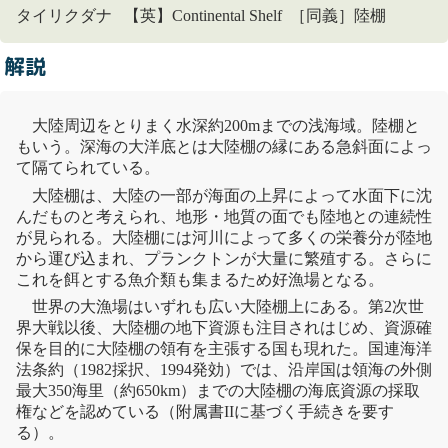
タイリクダナ 【英】Continental Shelf ［同義］陸棚
解説
大陸周辺をとりまく水深約200mまでの
浅海域
。
陸棚
と
もいう。深海の大洋底とは大
陸棚
の縁にある急斜面によっ
て隔てられている。
大
陸棚
は、大陸の一部が海面の上昇によって水面下に沈
んだものと考えられ、地形・地質の面でも陸地との連続性
が見られる。大
陸棚
には
河川
によって多くの栄養分が陸地
から運び込まれ、
プランクトン
が大量に繁殖する。さらに
これを餌とする魚介類も集まるため好
漁場
となる。
世界の大
漁場
はいずれも広い大
陸棚
上にある。第2次世
界大戦以後、大
陸棚
の地下資源も注目されはじめ、資源確
保を目的に大
陸棚
の領有を主張する国も現れた。
国連海洋
法条約
（1982採択、1994発効）では、沿岸国は領海の外側
最大350海里（約650km）までの大
陸棚
の海底資源の採取
権などを認めている（附属書IIに基づく手続きを要す
る）。