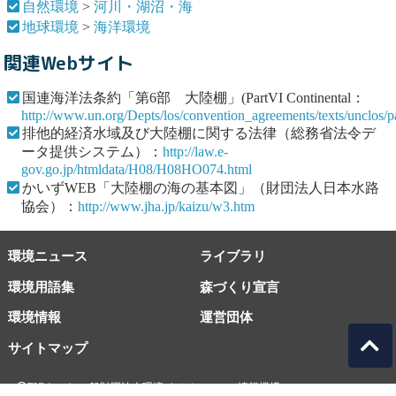
自然環境
>
河川・湖沼・海
地球環境
>
海洋環境
関連Webサイト
国連海洋法条約「第6部 大陸棚」(PartVI Continental：
http://www.un.org/Depts/los/convention_agreements/texts/unclos/p
排他的経済水域及び大陸棚に関する法律（総務省法令デ
ータ提供システム）：
http://law.e-
gov.go.jp/htmldata/H08/H08HO074.html
かいずWEB「大陸棚の海の基本図」（財団法人日本水路
協会）：
http://www.jha.jp/kaizu/w3.htm
環境ニュース
ライブラリ
環境用語集
森づくり宣言
環境情報
運営団体
サイトマップ
EICネット 一般財団法人環境イノベーション情報機構