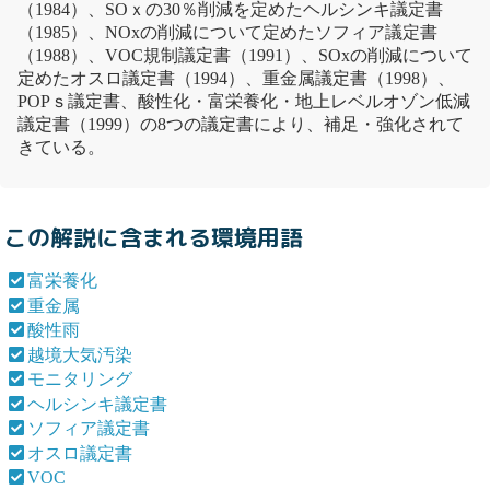
（1984）、SOｘの30％削減を定めた
ヘルシンキ議定書
（1985）、NOxの削減について定めた
ソフィア議定書
（1988）、
VOC
規制議定書（1991）、SOxの削減について
定めた
オスロ議定書
（1994）、
重金属
議定書（1998）、
POPｓ議定書、酸性化・
富栄養化
・地上レベルオゾン低減
議定書（1999）の8つの議定書により、補足・強化されて
きている。
この解説に含まれる環境用語
富栄養化
重金属
酸性雨
越境大気汚染
モニタリング
ヘルシンキ議定書
ソフィア議定書
オスロ議定書
VOC