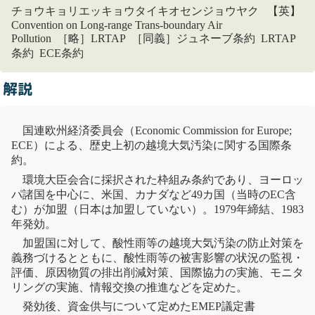
チョウキョリエッキョウタイキオセンジョウヤク 【英】
Convention on Long-range Trans-boundary Air
Pollution ［略］LRTAP ［同義］ジュネーブ条約 LRTAP
条約 ECE条約
解説
国連欧州経済委員会（Economic Commission for Europe;
ECE）による、歴史上初の
越境大気汚染
に関する国際条
約。
環境大臣会合に採択された枠組み条約であり、ヨーロッ
パ諸国を中心に、米国、カナダなど49カ国（当時のEC含
む）が加盟（日本は加盟していない）。1979年締結、1983
年発効。
加盟国に対して、
酸性雨
等の
越境大気汚染
の防止対策を
義務づけるとともに、
酸性雨
等の被害影響の状況の監視・
評価、原因物質の排出削減対策、国際協力の実施、
モニタ
リング
の実施、情報交換の推進などを定めた。
発効後、資金供与について定めた
EMEP議定書