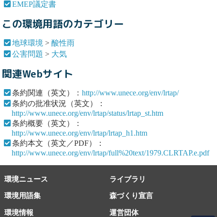
EMEP議定書
この環境用語のカテゴリー
地球環境
>
酸性雨
公害問題
>
大気
関連Webサイト
条約関連（英文）：
http://www.unece.org/env/lrtap/
条約の批准状況（英文）：
http://www.unece.org/env/lrtap/status/lrtap_st.htm
条約概要（英文）：
http://www.unece.org/env/lrtap/lrtap_h1.htm
条約本文（英文／PDF）：
http://www.unece.org/env/lrtap/full%20text/1979.CLRTAP.e.pdf
環境ニュース
ライブラリ
環境用語集
森づくり宣言
環境情報
運営団体