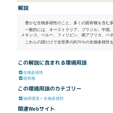
解説
豊かな
生物多様性
のこと。多くの
固有種
を含む多
一般的には、オーストラリア、ブラジル、中国
メキシコ、ペルー、フィリピン、南アフリカ、ベ
これらの国だけで全世界の約70％の
生物多様性
この解説に含まれる環境用語
生物多様性
固有種
この環境用語のカテゴリー
地球環境
>
生物多様性
関連Webサイト