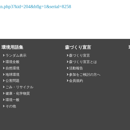
bun.php3?kid=204&bflg=1&serial=8258
環境用語集
森づくり宣言
ランダム表示
森づくり宣言
環境全般
森づくり宣言とは
自然環境
活動報告
地球環境
参加をご検討の方へ
公害問題
会員規約
ごみ・リサイクル
健康・化学物質
環境一般
その他