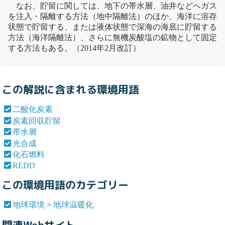
なお、貯留に関しては、地下の
帯水層
、油井などへガス
を注入・隔離する方法（地中隔離法）のほか、海洋に溶存
状態で貯留する、または液体状態で深海の海底に貯留する
方法（海洋隔離法）、さらに無機炭酸塩の鉱物として固定
する方法もある。（2014年2月改訂）
この解説に含まれる環境用語
二酸化炭素
炭素回収貯留
帯水層
光合成
化石燃料
REDD
この環境用語のカテゴリー
地球環境
>
地球温暖化