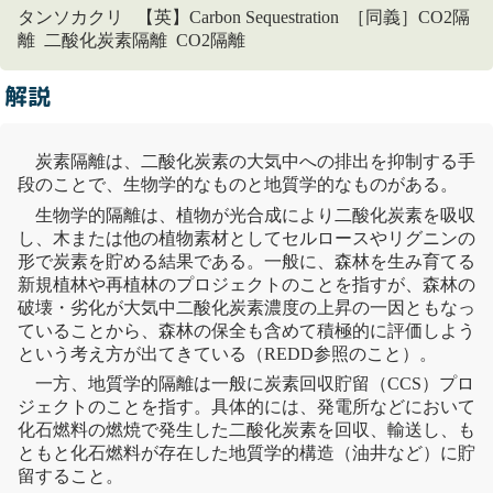
タンソカクリ 【英】Carbon Sequestration ［同義］CO2隔
離 二酸化炭素隔離 CO2隔離
解説
炭素隔離は、
二酸化炭素
の大気中への排出を抑制する手
段のことで、生物学的なものと地質学的なものがある。
生物学的隔離は、植物が
光合成
により
二酸化炭素
を吸収
し、木または他の植物素材としてセルロースやリグニンの
形で炭素を貯める結果である。一般に、森林を生み育てる
新規植林や再植林のプロジェクトのことを指すが、森林の
破壊・劣化が大気中
二酸化炭素
濃度の上昇の一因ともなっ
ていることから、森林の保全も含めて積極的に評価しよう
という考え方が出てきている（
REDD
参照のこと）。
一方、地質学的隔離は一般に
炭素回収貯留
（CCS）プロ
ジェクトのことを指す。具体的には、発電所などにおいて
化石燃料
の燃焼で発生した
二酸化炭素
を回収、輸送し、も
ともと
化石燃料
が存在した地質学的構造（油井など）に貯
留すること。