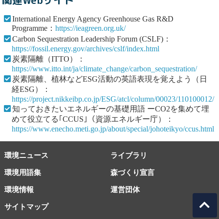
関連Webサイト
International Energy Agency Greenhouse Gas R&D
Programme：
https://ieagreen.org.uk/
Carbon Sequestration Leadership Forum (CSLF)：
https://fossil.energy.gov/archives/cslf/index.html
炭素隔離（ITTO）：
https://www.itto.int/ja/climate_change/carbon_sequestration/
炭素隔離、植林などESG活動の英語表現を覚えよう（日
経ESG）：
https://project.nikkeibp.co.jp/ESG/atcl/column/00023/110100012/
知っておきたいエネルギーの基礎用語 ーCO2を集めて埋
めて役立てる｢CCUS｣（資源エネルギー庁）：
https://www.enecho.meti.go.jp/about/special/johoteikyo/ccus.html
環境ニュース
ライブラリ
環境用語集
森づくり宣言
環境情報
運営団体
サイトマップ