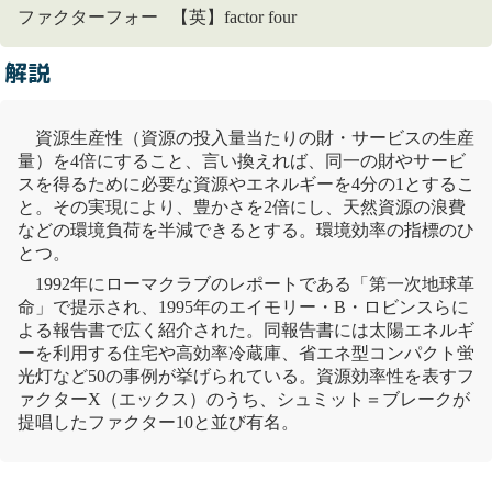
ファクターフォー 【英】factor four
解説
資源生産性（資源の投入量当たりの財・サービスの生産
量）を4倍にすること、言い換えれば、同一の財やサービ
スを得るために必要な資源やエネルギーを4分の1とするこ
と。その実現により、豊かさを2倍にし、天然資源の浪費
などの
環境負荷
を半減できるとする。
環境効率
の指標のひ
とつ。
1992年に
ローマクラブ
のレポートである「第一次地球革
命」で提示され、1995年のエイモリー・B・ロビンスらに
よる報告書で広く紹介された。同報告書には太陽エネルギ
ーを利用する住宅や高効率冷蔵庫、省エネ型コンパクト蛍
光灯など50の事例が挙げられている。資源効率性を表す
フ
ァクターX
（エックス）のうち、シュミット＝ブレークが
提唱した
ファクター10
と並び有名。