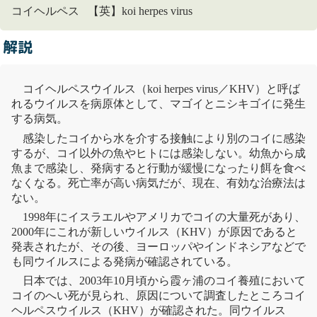
コイヘルペス 【英】koi herpes virus
解説
コイヘルペスウイルス（koi herpes virus／KHV）と呼ば
れるウイルスを病
原体
として、マゴイとニシキゴイに発生
する病気。
感染したコイから水を介する接触により別のコイに感染
するが、コイ以外の魚やヒトには感染しない。幼魚から成
魚まで感染し、発病すると行動が緩慢になったり餌を食べ
なくなる。死亡率が高い病気だが、現在、有効な治療法は
ない。
1998年にイスラエルやアメリカでコイの大量死があり、
2000年にこれが新しいウイルス（KHV）が原因であると
発表されたが、その後、ヨーロッパやインドネシアなどで
も同ウイルスによる発病が確認されている。
日本では、2003年10月頃から霞ヶ浦のコイ養殖において
コイのへい死が見られ、原因について調査したところコイ
ヘルペスウイルス（KHV）が確認された。同ウイルス